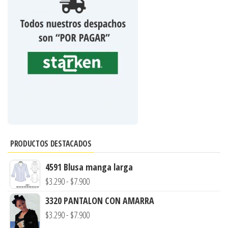
PRODUCTOS DESTACADOS
4591 Blusa manga larga
Rango
$
3.290
-
$
7.900
de
3320 PANTALON CON AMARRA
precios:
Rango
$
3.290
-
$
7.900
desde