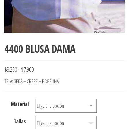
4400 BLUSA DAMA
Rango
$
3.290
-
$
7.900
de
TELA: SEDA – CREPE – POPELINA
precios:
desde
Material
$3.290
hasta
Tallas
$7.900