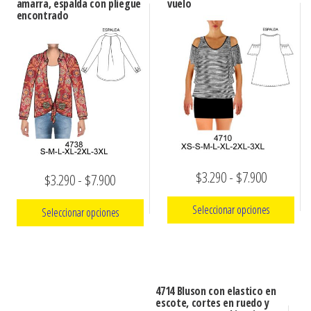
amarra, espalda con pliegue
vuelo
encontrado
Rango
$
3.290
-
$
7.900
Rango
$
3.290
-
$
7.900
de
de
Seleccionar opciones
Seleccionar opciones
precios:
precios:
Este
desde
Este
desde
producto
producto
$3.290
$3.290
tiene
tiene
hasta
4714 Bluson con elastico en
hasta
múltiples
escote, cortes en ruedo y
múltiples