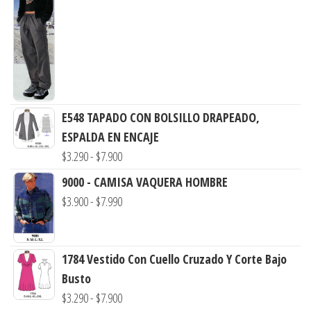
de
$3.290
precios:
hasta
desde
$7.900
$3.290
hasta
$7.900
E548 TAPADO CON BOLSILLO DRAPEADO,
ESPALDA EN ENCAJE
Rango
$
3.290
-
$
7.900
de
9000 - CAMISA VAQUERA HOMBRE
precios:
Rango
$
3.900
-
$
7.990
desde
de
$3.290
precios:
hasta
1784 Vestido Con Cuello Cruzado Y Corte Bajo
desde
$7.900
Busto
$3.900
Rango
$
3.290
-
$
7.900
hasta