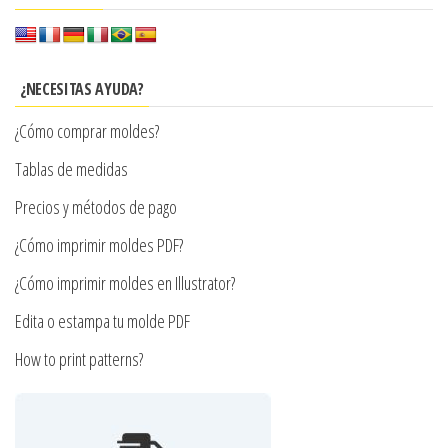
Las
opciones
se
¿NECESITAS AYUDA?
pueden
¿Cómo comprar moldes?
elegir
en
Tablas de medidas
la
Precios y métodos de pago
página
¿Cómo imprimir moldes PDF?
de
producto
¿Cómo imprimir moldes en Illustrator?
Edita o estampa tu molde PDF
How to print patterns?