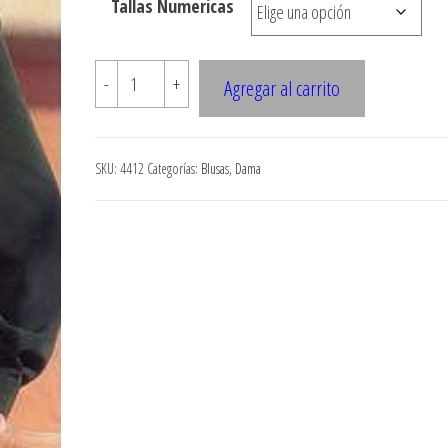
Tallas Numericas
$7.900
4412
-
+
Agregar al carrito
BLUSA
CUELLO
DOBLE
SKU:
4412
Categorías:
Blusas
,
Dama
cantidad