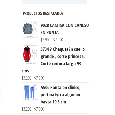
PRODUCTOS DESTACADOS
9028 CAMISA CON CANESU
EN PUNTA
Rango
$
3.900
-
$
7.990
de
5734 ? Chaquet?n cuello
precios:
grande , corte princesa.
desde
Corte cintura largo 93
$3.900
cms
hasta
Rango
$
3.290
-
$
7.990
$7.990
de
A506 Pantalon clinico,
precios:
pretina lycra algodon
desde
basta 19.5 cm
$3.290
Rango
$
3.290
-
$
7.900
hasta