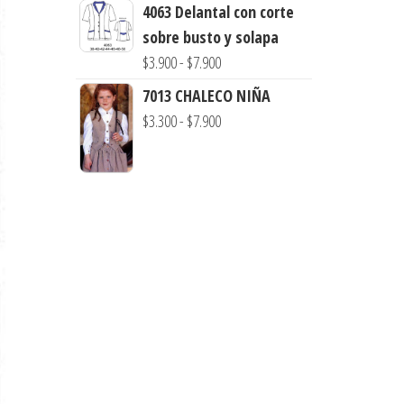
de
4063 Delantal con corte
$7.990
precios:
sobre busto y solapa
desde
Rango
$
3.900
-
$
7.900
$3.290
de
7013 CHALECO NIÑA
hasta
precios:
Rango
$
3.300
-
$
7.900
$7.900
desde
de
$3.900
precios:
hasta
desde
$7.900
$3.300
hasta
$7.900