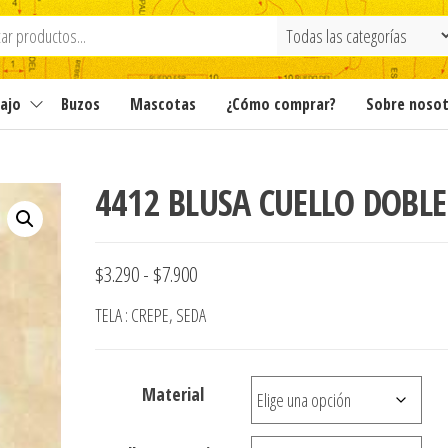
ajo
Buzos
Mascotas
¿Cómo comprar?
Sobre noso
4412 BLUSA CUELLO DOBLE
Rango
$
3.290
-
$
7.900
de
TELA : CREPE, SEDA
precios:
desde
Material
$3.290
hasta