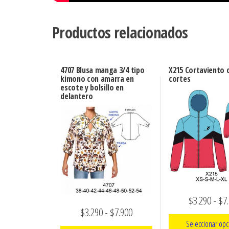
Productos relacionados
4707 Blusa manga 3/4 tipo
X215 Cortaviento 
kimono con amarra en
cortes
escote y bolsillo en
delantero
$
3.290
-
$
7
Rango
$
3.290
-
$
7.900
Seleccionar opc
de