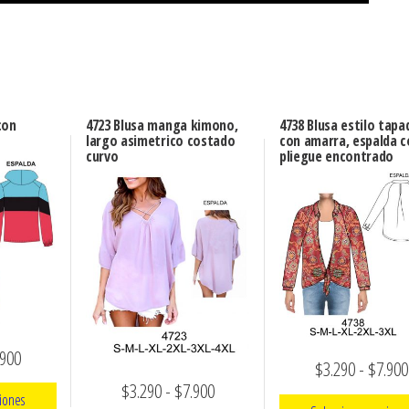
con
4723 Blusa manga kimono,
4738 Blusa estilo tapa
largo asimetrico costado
con amarra, espalda c
curvo
pliegue encontrado
Rango
.900
$
3.290
-
$
7.900
de
Rango
$
3.290
-
$
7.900
iones