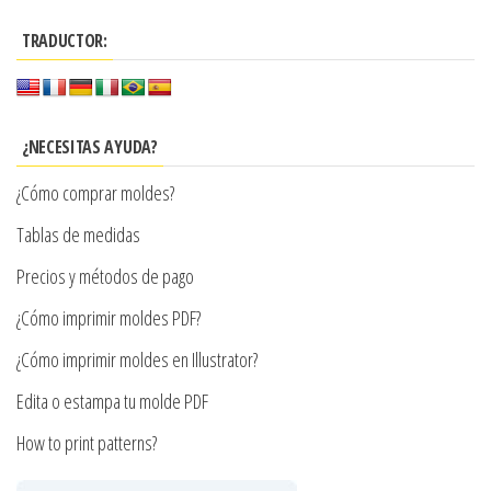
hasta
múltiples
$7.900
TRADUCTOR:
variantes.
Las
opciones
se
¿NECESITAS AYUDA?
pueden
¿Cómo comprar moldes?
elegir
en
Tablas de medidas
la
Precios y métodos de pago
página
¿Cómo imprimir moldes PDF?
de
producto
¿Cómo imprimir moldes en Illustrator?
Edita o estampa tu molde PDF
How to print patterns?