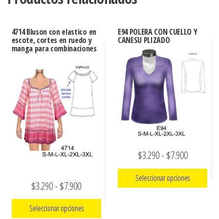
4714 Bluson con elastico en
E94 POLERA CON CUELLO Y
escote, cortes en ruedo y
CANESU PLIZADO
manga para combinaciones
Rango
$
3.290
-
$
7.900
de
Seleccionar opciones
Rango
$
3.290
-
$
7.900
precios:
de
Este
desde
Seleccionar opciones
producto
precios: