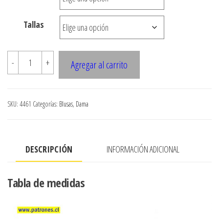
$7.900
Tallas
4461
-
+
Agregar al carrito
BLUSA
CUELLO
SPORT
SKU:
4461
Categorías:
Blusas
,
Dama
MANGA
LARGA
cantidad
DESCRIPCIÓN
INFORMACIÓN ADICIONAL
Tabla de medidas