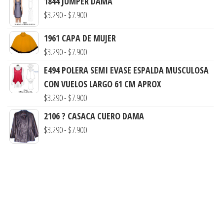
1844 JUMPER DAMA
precios:
Rango
$
3.290
-
$
7.900
desde
de
$3.290
1961 CAPA DE MUJER
precios:
hasta
Rango
$
3.290
-
$
7.900
desde
$8.900
de
$3.290
E494 POLERA SEMI EVASE ESPALDA MUSCULOSA
precios:
hasta
CON VUELOS LARGO 61 CM APROX
desde
Rango
$7.900
$
3.290
-
$
7.900
$3.290
de
2106 ? CASACA CUERO DAMA
hasta
precios:
Rango
$
3.290
-
$
7.900
$7.900
desde
de
$3.290
precios:
hasta
desde
$7.900
$3.290
hasta
$7.900