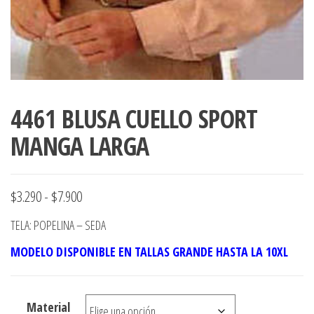
4461 BLUSA CUELLO SPORT
MANGA LARGA
Rango
$
3.290
-
$
7.900
de
TELA: POPELINA – SEDA
precios:
MODELO DISPONIBLE EN TALLAS GRANDE HASTA LA 10XL
desde
$3.290
Material
hasta