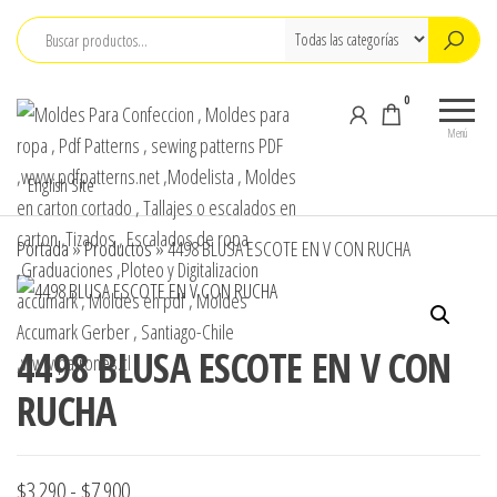
Saltar
al
contenido
0
Moldes Para
Moldes para
Confeccion , M
Confección,
Menú
Moldes para
para ropa , Pdf
English Site
ropa, Pdf
Patterns , sew
Patterns,
patterns PDF
sewing
Portada
»
Productos
»
4498 BLUSA ESCOTE EN V CON RUCHA
patterns , pdf
,www.pdfpatte
sewing
,Modelista , M
patterns
carton cortado 
design,
4498 BLUSA ESCOTE EN V CON
Tallajes o esca
Modelista ,
Tallajes o
carton ,Tizados 
RUCHA
escalados en
Escalados de r
carton ,
,Graduaciones ,
Tizados ,
y Digitalizacion
Escalados de
Rango
$
3.290
-
$
7.900