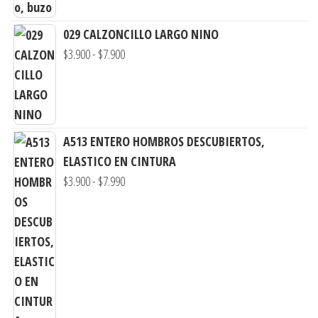
hasta
$7.900
029 CALZONCILLO LARGO NINO
Rango
$
3.900
-
$
7.900
de
precios:
desde
$3.900
A513 ENTERO HOMBROS DESCUBIERTOS,
hasta
ELASTICO EN CINTURA
$7.900
Rango
$
3.900
-
$
7.990
de
precios:
desde
$3.900
hasta
$7.990