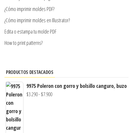
página
¿Cómo imprimir moldes PDF?
de
producto
¿Cómo imprimir moldes en Illustrator?
Edita o estampa tu molde PDF
How to print patterns?
PRODUCTOS DESTACADOS
9975 Poleron con gorro y bolsillo canguro, buzo
Rango
$
3.290
-
$
7.900
de
precios:
desde
$3.290