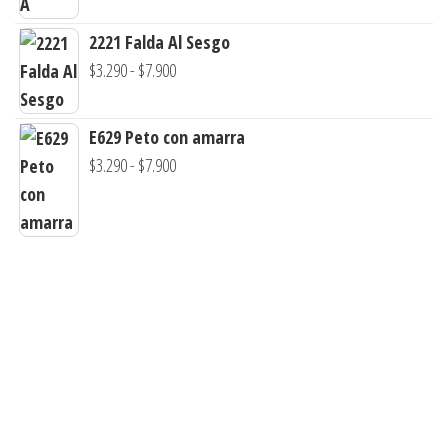
2221 Falda Al Sesgo
Rango
$
3.290
-
$
7.900
de
precios:
E629 Peto con amarra
desde
Rango
$
3.290
-
$
7.900
$3.290
de
hasta
precios:
$7.900
desde
$3.290
hasta
$7.900