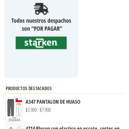
PRODUCTOS DESTACADOS
A347 PANTALON DE HUASO
Rango
$
3.900
-
$
7.900
de
precios:
4714 Bluson con elastico en escote, cortes en