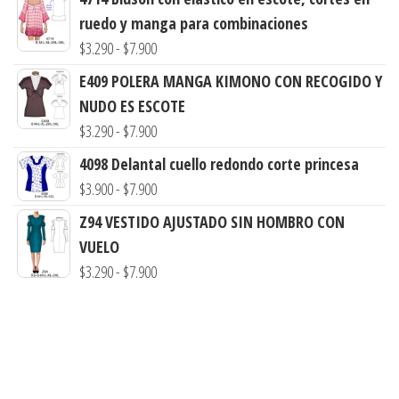
desde
ruedo y manga para combinaciones
$3.900
Rango
$
3.290
-
$
7.900
hasta
de
E409 POLERA MANGA KIMONO CON RECOGIDO Y
$7.900
precios:
NUDO ES ESCOTE
desde
Rango
$
3.290
-
$
7.900
$3.290
de
4098 Delantal cuello redondo corte princesa
hasta
precios:
Rango
$
3.900
-
$
7.900
$7.900
desde
de
Z94 VESTIDO AJUSTADO SIN HOMBRO CON
$3.290
precios:
VUELO
hasta
desde
Rango
$
3.290
-
$
7.900
$7.900
$3.900
de
hasta
precios:
$7.900
desde
$3.290
hasta