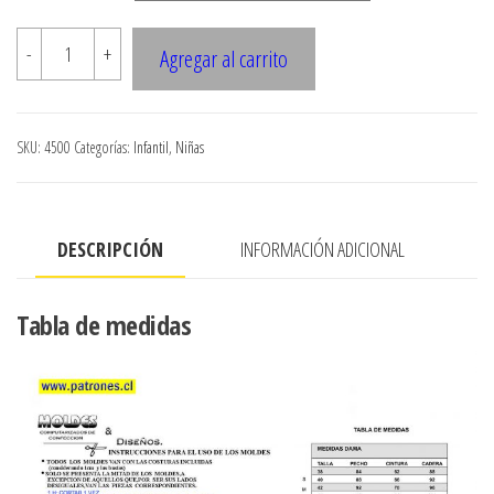
4500
-
+
Agregar al carrito
BLUSA
NINA
CON
SKU:
4500
Categorías:
Infantil
,
Niñas
ESCOTE
ELASTICADO
MANGA
DESCRIPCIÓN
INFORMACIÓN ADICIONAL
3/4
Y
CORTA
Tabla de medidas
cantidad