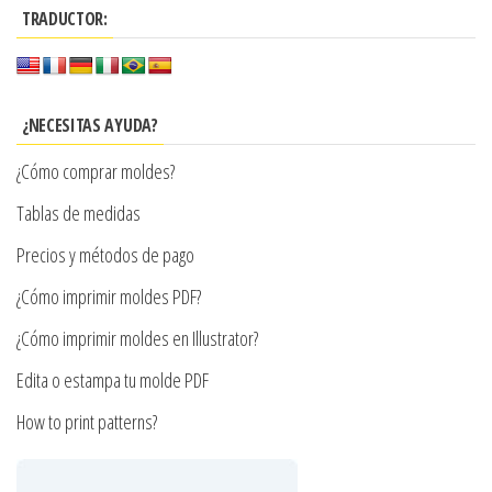
variantes.
$9.900
TRADUCTOR:
variantes.
Las
Las
opciones
opciones
se
se
¿NECESITAS AYUDA?
pueden
pueden
elegir
¿Cómo comprar moldes?
elegir
en
en
Tablas de medidas
la
la
Precios y métodos de pago
página
página
de
¿Cómo imprimir moldes PDF?
de
producto
producto
¿Cómo imprimir moldes en Illustrator?
Edita o estampa tu molde PDF
How to print patterns?