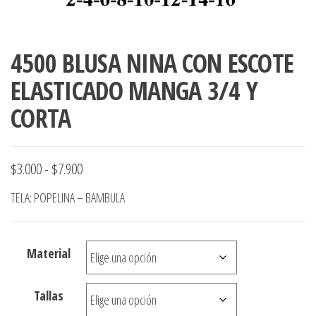
4500 BLUSA NINA CON ESCOTE
ELASTICADO MANGA 3/4 Y
CORTA
Rango
$
3.000
-
$
7.900
de
TELA: POPELINA – BAMBULA
precios:
desde
Material
$3.000
hasta
Tallas
$7.900