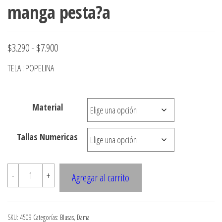
manga pesta?a
Rango
$
3.290
-
$
7.900
de
TELA : POPELINA
precios:
desde
Material
$3.290
hasta
Tallas Numericas
$7.900
4509
-
+
Agregar al carrito
Blusa
camisera
con
SKU:
4509
Categorías:
Blusas
,
Dama