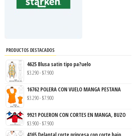
PRODUCTOS DESTACADOS
4625 Blusa satin tipo pa?uelo
Rango
$
3.290
-
$
7.900
de
precios:
16762 POLERA CON VUELO MANGA PESTANA
Rango
desde
$
3.290
-
$
7.900
de
$3.290
precios:
9921 POLERON CON CORTES EN MANGA, BUZO
hasta
Rango
desde
$
3.900
-
$
7.900
$7.900
de
$3.290
4165 Delantal corte princesa con corte bajo