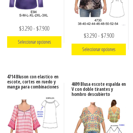
Rango
$
3.290
-
$
7.900
Rango
$
3.290
-
$
7.900
de
Seleccionar opciones
de
precios:
Seleccionar opciones
precios:
Este
desde
Este
desde
producto
$3.290
producto
tiene
$3.290
hasta
4714 Bluson con elastico en
tiene
múltiples
escote, cortes en ruedo y
hasta
4699 Blusa escote espalda en
$7.900
manga para combinaciones
múltiples
V con doble tirantes y
variantes.
$7.900
hombro descubierto
variantes.
Las
Las
opciones
opciones
se
se
pueden
pueden
elegir