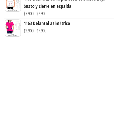
precios:
hasta
busto y cierre en espalda
desde
$7.900
Rango
$
3.900
-
$
7.900
$3.900
de
4163 Delantal asim?trico
hasta
precios:
Rango
$
3.900
-
$
7.900
$7.900
desde
de
$3.900
precios:
hasta
desde
$7.900
$3.900
hasta
$7.900