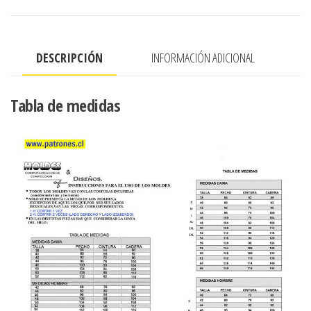
manga
pesta?
a
DESCRIPCIÓN
INFORMACIÓN ADICIONAL
cantidad
Tabla de medidas