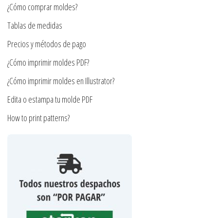
elegir
¿Cómo comprar moldes?
elegir
en
en
Tablas de medidas
la
la
página
Precios y métodos de pago
página
de
¿Cómo imprimir moldes PDF?
de
producto
producto
¿Cómo imprimir moldes en Illustrator?
Edita o estampa tu molde PDF
How to print patterns?