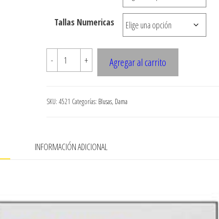
hasta
Tallas Numericas
$7.900
4521
-
+
Agregar al carrito
BLUSA
GITANA
CON
SKU:
4521
Categorías:
Blusas
,
Dama
RUCHA
EN
MANGAS
N
INFORMACIÓN ADICIONAL
cantidad