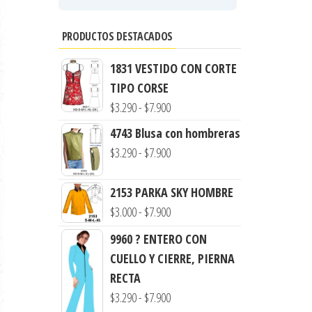
PRODUCTOS DESTACADOS
1831 VESTIDO CON CORTE
TIPO CORSE
Rango
$
3.290
-
$
7.900
de
4743 Blusa con hombreras
precios:
Rango
$
3.290
-
$
7.900
desde
de
$3.290
precios:
2153 PARKA SKY HOMBRE
hasta
desde
Rango
$
3.000
-
$
7.900
$7.900
$3.290
de
9960 ? ENTERO CON
hasta
precios:
CUELLO Y CIERRE, PIERNA
$7.900
desde
RECTA
$3.000
Rango
$
3.290
-
$
7.900
hasta