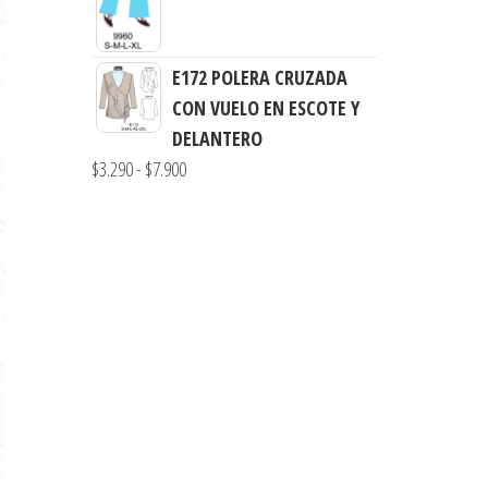
de
$7.900
precios:
desde
E172 POLERA CRUZADA
$3.290
CON VUELO EN ESCOTE Y
hasta
DELANTERO
$7.900
Rango
$
3.290
-
$
7.900
de
precios:
desde
$3.290
hasta
$7.900