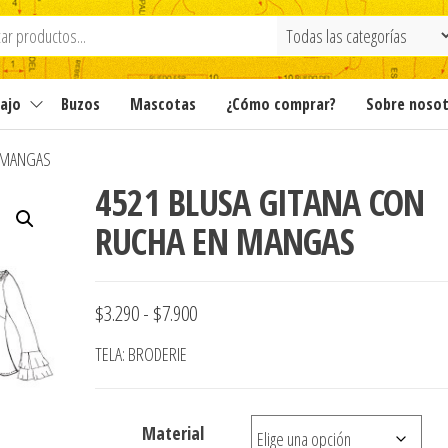
ajo
Buzos
Mascotas
¿Cómo comprar?
Sobre noso
N MANGAS
4521 BLUSA GITANA CON
RUCHA EN MANGAS
Rango
$
3.290
-
$
7.900
de
TELA: BRODERIE
precios:
desde
Material
$3.290