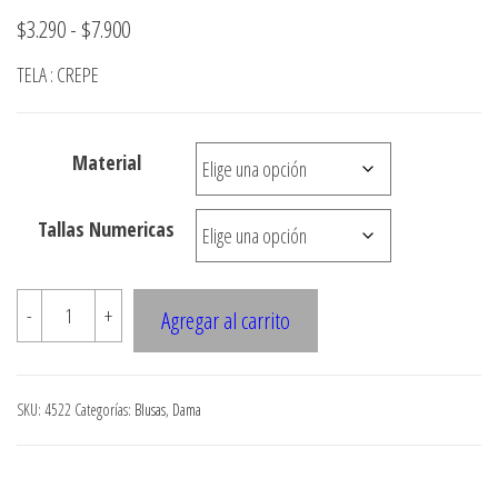
Rango
$
3.290
-
$
7.900
de
TELA : CREPE
precios:
desde
Material
$3.290
hasta
Tallas Numericas
$7.900
4522
-
+
Agregar al carrito
BLUSA
CORTADA
AL
SKU:
4522
Categorías:
Blusas
,
Dama
SESGO
CON
AMARRA