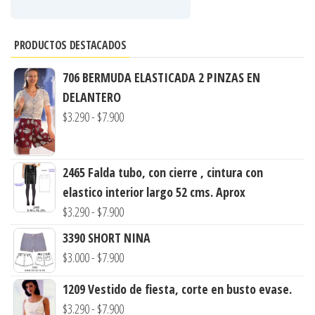
PRODUCTOS DESTACADOS
706 BERMUDA ELASTICADA 2 PINZAS EN
DELANTERO
Rango
$
3.290
-
$
7.900
de
precios:
2465 Falda tubo, con cierre , cintura con
desde
elastico interior largo 52 cms. Aprox
$3.290
Rango
$
3.290
-
$
7.900
hasta
de
$7.900
3390 SHORT NINA
precios:
Rango
$
3.000
-
$
7.900
desde
de
1209 Vestido de fiesta, corte en busto evase.
$3.290
precios:
Rango
$
3.290
-
$
7.900
hasta