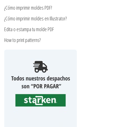
página
producto
¿Cómo imprimir moldes PDF?
de
producto
¿Cómo imprimir moldes en Illustrator?
Edita o estampa tu molde PDF
How to print patterns?