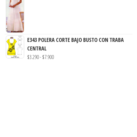
desde
de
$7.900
$3.000
precios:
hasta
desde
$7.900
$3.290
hasta
E343 POLERA CORTE BAJO BUSTO CON TRABA
$7.900
CENTRAL
Rango
$
3.290
-
$
7.900
de
precios:
desde
$3.290
hasta
$7.900