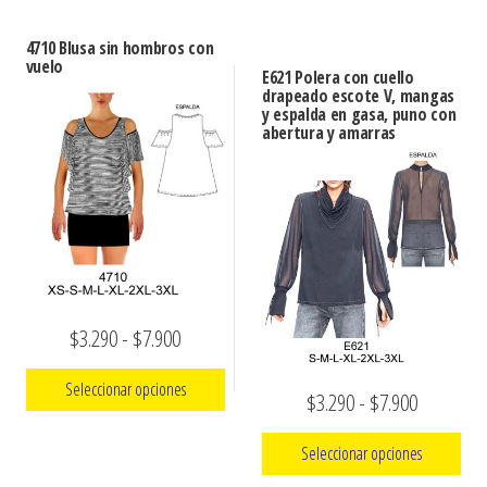
Este
producto
desde
$3.290
producto
tiene
$3.290
hasta
4710 Blusa sin hombros con
tiene
múltiples
vuelo
hasta
E621 Polera con cuello
$7.900
múltiples
variantes.
drapeado escote V, mangas
$7.900
y espalda en gasa, puno con
variantes.
Las
abertura y amarras
Las
opciones
opciones
se
se
pueden
pueden
elegir
elegir
en
en
la
Rango
$
3.290
-
$
7.900
la
página
página
de
de
Seleccionar opciones
de
producto
Rango
$
3.290
-
$
7.900
precios:
producto
de
Este
desde
Seleccionar opciones
precios:
producto
$3.290