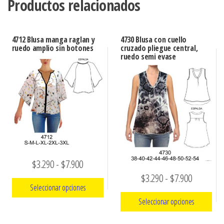
Productos relacionados
4712 Blusa manga raglan y
4730 Blusa con cuello
ruedo amplio sin botones
cruzado pliegue central,
ruedo semi evase
Rango
$
3.290
-
$
7.900
Rango
$
3.290
-
$
7.900
de
Seleccionar opciones
de
precios:
Seleccionar opciones
precios:
Este
desde