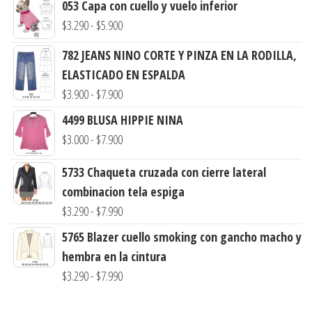
053 Capa con cuello y vuelo inferior
Rango
$
3.290
-
$
5.900
de
782 JEANS NINO CORTE Y PINZA EN LA RODILLA,
precios:
ELASTICADO EN ESPALDA
desde
Rango
$
3.900
-
$
7.900
$3.290
de
4499 BLUSA HIPPIE NINA
hasta
precios:
Rango
$
3.000
-
$
7.900
$5.900
desde
de
$3.900
5733 Chaqueta cruzada con cierre lateral
precios:
hasta
combinacion tela espiga
desde
Rango
$7.900
$
3.290
-
$
7.990
$3.000
de
hasta
5765 Blazer cuello smoking con gancho macho y
precios:
$7.900
hembra en la cintura
desde
Rango
$
3.290
-
$
7.990
$3.290
de
hasta