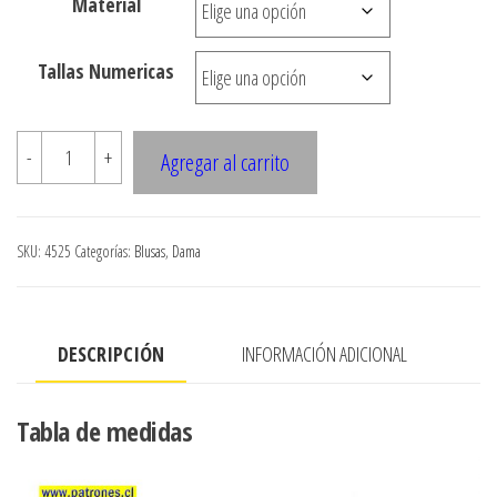
Material
$3.290
hasta
Tallas Numericas
$7.900
4525
-
+
Agregar al carrito
BLUSA
ESTILO
Corse
SKU:
4525
Categorías:
Blusas
,
Dama
cantidad
DESCRIPCIÓN
INFORMACIÓN ADICIONAL
Tabla de medidas