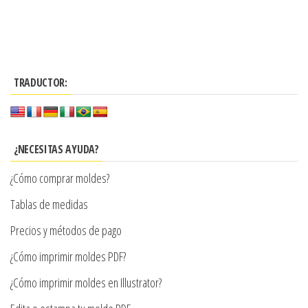
tiene
Este
desde
hasta
múltiples
producto
$3.290
$7.900
variantes.
tiene
hasta
Las
múltiples
$7.900
TRADUCTOR:
opciones
variantes.
se
Las
pueden
opciones
elegir
se
¿NECESITAS AYUDA?
en
pueden
¿Cómo comprar moldes?
la
elegir
página
en
Tablas de medidas
de
la
Precios y métodos de pago
producto
página
¿Cómo imprimir moldes PDF?
de
producto
¿Cómo imprimir moldes en Illustrator?