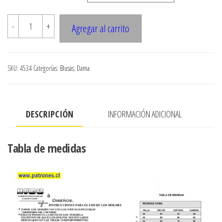
$7.900
4534
-
+
Agregar al carrito
Blusa
cruzada
con
SKU:
4534
Categorías:
Blusas
,
Dama
amarra
cantidad
DESCRIPCIÓN
INFORMACIÓN ADICIONAL
Tabla de medidas