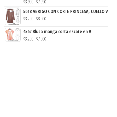
Rango
$
3.900
-
$
7.990
hasta
desde
de
$7.900
5618 ABRIGO CON CORTE PRINCESA, CUELLO V
$3.290
precios:
Rango
$
3.290
-
$
8.900
hasta
desde
de
$7.900
$3.900
4562 Blusa manga corta escote en V
precios:
hasta
Rango
$
3.290
-
$
7.900
desde
$7.990
de
$3.290
precios:
hasta
desde
$8.900
$3.290
hasta
$7.900