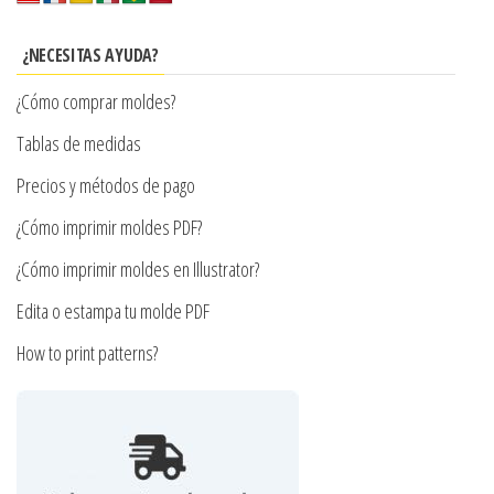
opciones
se
¿NECESITAS AYUDA?
pueden
¿Cómo comprar moldes?
elegir
en
Tablas de medidas
la
Precios y métodos de pago
página
¿Cómo imprimir moldes PDF?
de
producto
¿Cómo imprimir moldes en Illustrator?
Edita o estampa tu molde PDF
How to print patterns?