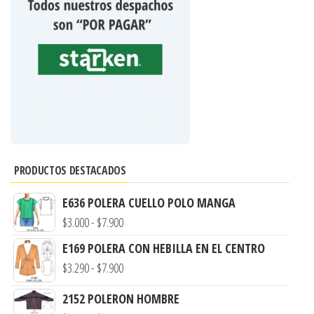
PRODUCTOS DESTACADOS
E636 POLERA CUELLO POLO MANGA
Rango
$
3.000
-
$
7.900
de
E169 POLERA CON HEBILLA EN EL CENTRO
precios:
Rango
$
3.290
-
$
7.900
desde
de
2152 POLERON HOMBRE
$3.000
precios: