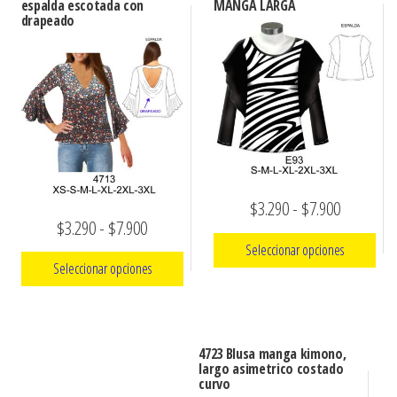
espalda escotada con
MANGA LARGA
drapeado
Rango
$
3.290
-
$
7.900
Rango
$
3.290
-
$
7.900
de
Seleccionar opciones
de
precios:
Seleccionar opciones
precios:
Este
desde
Este
desde
producto
$3.290
producto
tiene
$3.290
hasta
4723 Blusa manga kimono,
tiene
múltiples
largo asimetrico costado
hasta
$7.900
curvo
múltiples
variantes.