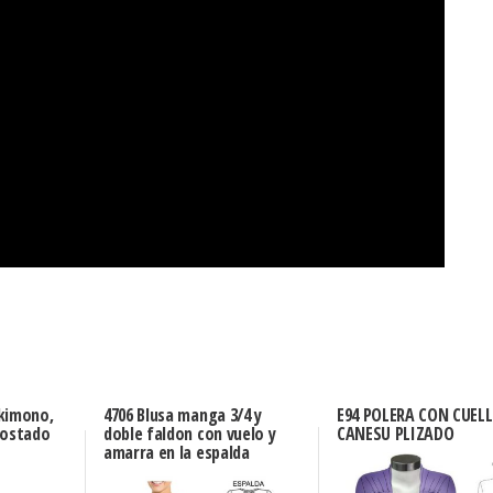
kimono,
4706 Blusa manga 3/4 y
E94 POLERA CON CUELL
costado
doble faldon con vuelo y
CANESU PLIZADO
amarra en la espalda