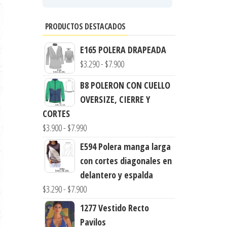
PRODUCTOS DESTACADOS
E165 POLERA DRAPEADA
Rango
$
3.290
-
$
7.900
de
B8 POLERON CON CUELLO
precios:
OVERSIZE, CIERRE Y
desde
CORTES
$3.290
Rango
$
3.900
-
$
7.990
hasta
de
E594 Polera manga larga
$7.900
precios:
con cortes diagonales en
desde
delantero y espalda
$3.900
Rango
$
3.290
-
$
7.900
hasta
de
1277 Vestido Recto
$7.990
precios:
Pavilos