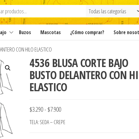
ajo
Buzos
Mascotas
¿Cómo comprar?
Sobre noso
LANTERO CON HILO ELASTICO
4536 BLUSA CORTE BAJO
BUSTO DELANTERO CON HI
ELASTICO
Rango
$
3.290
-
$
7.900
de
TELA: SEDA – CREPE
precios: