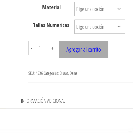
desde
Material
$3.290
hasta
Tallas Numericas
$7.900
4536
-
+
Agregar al carrito
BLUSA
CORTE
BAJO
SKU:
4536
Categorías:
Blusas
,
Dama
BUSTO
DELANTERO
CON
N
INFORMACIÓN ADICIONAL
HILO
ELASTICO
cantidad