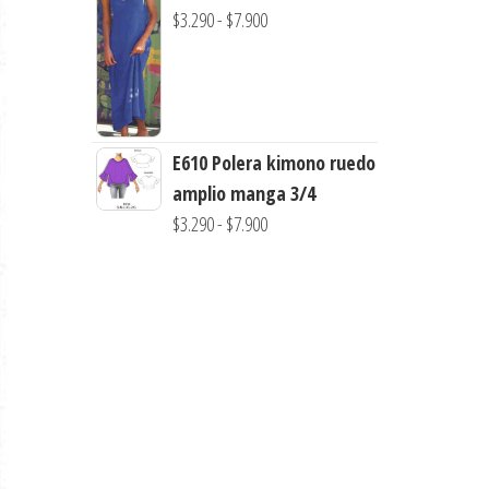
desde
Rango
$
3.290
-
$
7.900
$3.290
de
hasta
precios:
$7.900
desde
$3.290
E610 Polera kimono ruedo
hasta
amplio manga 3/4
$7.900
Rango
$
3.290
-
$
7.900
de
precios:
desde
$3.290
hasta
$7.900