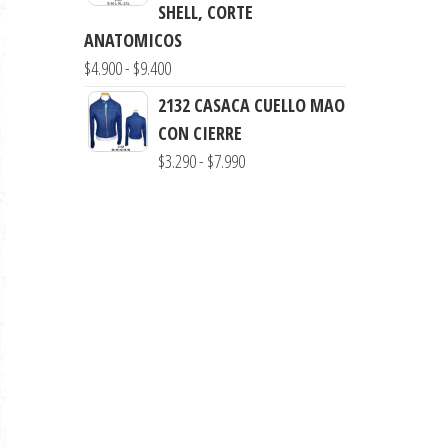
desde
SHELL, CORTE
$3.290
ANATOMICOS
hasta
Rango
$
4.900
-
$
9.400
$7.900
de
2132 CASACA CUELLO MAO
precios:
CON CIERRE
desde
Rango
$
3.290
-
$
7.990
$4.900
de
hasta
precios:
$9.400
desde
$3.290
hasta
$7.990