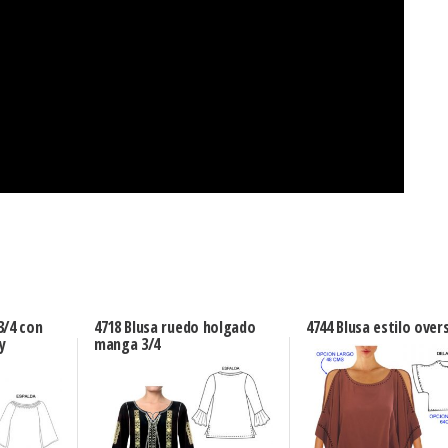
3/4 con
4718 Blusa ruedo holgado
4744 Blusa estilo over
y
manga 3/4