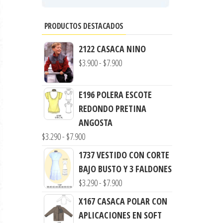
PRODUCTOS DESTACADOS
2122 CASACA NINO
Rango
$
3.900
-
$
7.900
de
precios:
E196 POLERA ESCOTE
desde
REDONDO PRETINA
$3.900
ANGOSTA
hasta
Rango
$
3.290
-
$
7.900
$7.900
de
1737 VESTIDO CON CORTE
precios:
BAJO BUSTO Y 3 FALDONES
desde
Rango
$
3.290
-
$
7.900
$3.290
de
X167 CASACA POLAR CON
hasta
precios:
APLICACIONES EN SOFT
$7.900