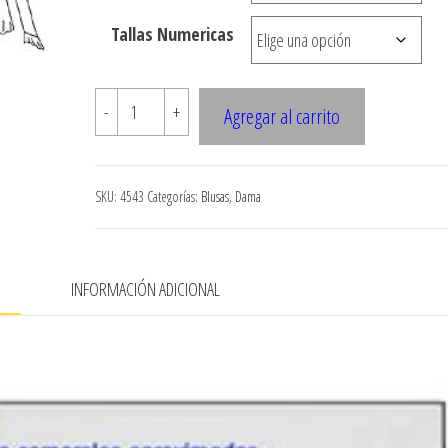
$7.900
Tallas Numericas
4543
-
+
Agregar al carrito
BLUSA
asimetrica
cantidad
SKU:
4543
Categorías:
Blusas
,
Dama
N
INFORMACIÓN ADICIONAL