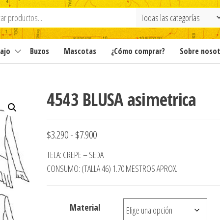
ajo
Buzos
Mascotas
¿Cómo comprar?
Sobre noso
4543 BLUSA asimetrica
Rango
$
3.290
-
$
7.900
de
TELA: CREPE – SEDA
precios:
CONSUMO: (TALLA 46) 1.70 MESTROS APROX.
desde
$3.290
Material
hasta