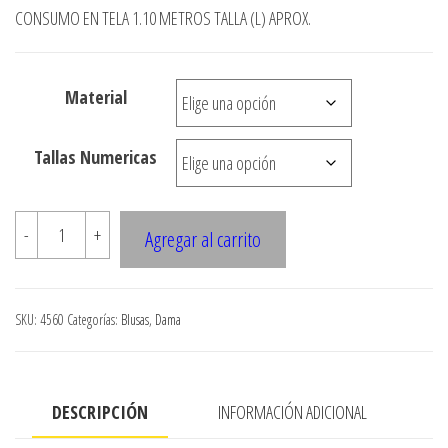
precios:
CONSUMO EN TELA 1.10 METROS TALLA (L) APROX.
desde
$3.290
Material
hasta
$7.900
Tallas Numericas
4560
-
+
Agregar al carrito
BLUSA
CON
CORTE
SKU:
4560
Categorías:
Blusas
,
Dama
BAJO
EL
BUSTO
DESCRIPCIÓN
INFORMACIÓN ADICIONAL
Y