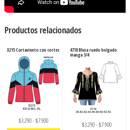
Productos relacionados
X215 Cortaviento con cortes
4718 Blusa ruedo holgado
manga 3/4
Rango
$
3.290
-
$
7.900
Rango
$
3.290
-
$
7.900
de