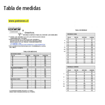
APLICACION
DE
Tabla de medidas
ENCAJE
EN
ESCOTE.
cantidad