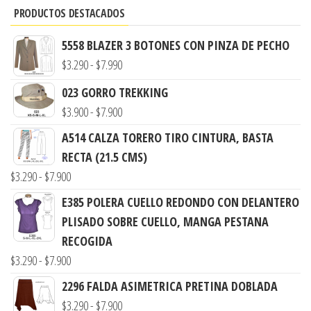
PRODUCTOS DESTACADOS
5558 BLAZER 3 BOTONES CON PINZA DE PECHO
Rango
$
3.290
-
$
7.990
de
023 GORRO TREKKING
precios:
Rango
$
3.900
-
$
7.900
desde
de
A514 CALZA TORERO TIRO CINTURA, BASTA
$3.290
precios:
RECTA (21.5 CMS)
hasta
desde
Rango
$
3.290
-
$
7.900
$7.990
$3.900
de
E385 POLERA CUELLO REDONDO CON DELANTERO
hasta
precios:
PLISADO SOBRE CUELLO, MANGA PESTANA
$7.900
desde
RECOGIDA
$3.290
Rango
$
3.290
-
$
7.900
hasta
de
2296 FALDA ASIMETRICA PRETINA DOBLADA
$7.900
precios:
Rango
$
3.290
-
$
7.900