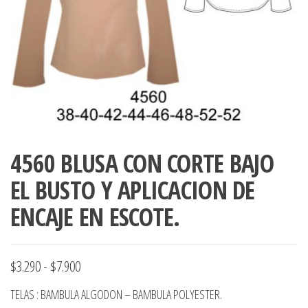
ropa,
accumark , Mol
Graduaciones,
pdf , Moldes A
Ploteo y
Gerber , Santia
Digitalización
accumark,
,www.patrones
Moldes en
pdf, Moldes
Accumark
Gerber,
Santiago-
4560 BLUSA CON CORTE BAJO
Chile.
EL BUSTO Y APLICACION DE
ENCAJE EN ESCOTE.
Rango
$
3.290
-
$
7.900
de
TELAS : BAMBULA ALGODON – BAMBULA POLYESTER.