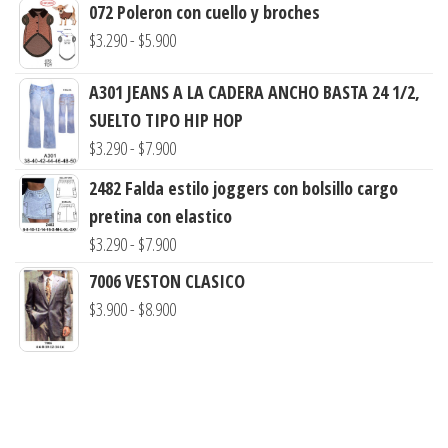
de
072 Poleron con cuello y broches
precios:
Rango
$
3.290
-
$
5.900
desde
de
$3.290
A301 JEANS A LA CADERA ANCHO BASTA 24 1/2,
precios:
hasta
SUELTO TIPO HIP HOP
desde
$7.900
Rango
$
3.290
-
$
7.900
$3.290
de
hasta
2482 Falda estilo joggers con bolsillo cargo
precios:
$5.900
pretina con elastico
desde
Rango
$
3.290
-
$
7.900
$3.290
de
7006 VESTON CLASICO
hasta
precios:
Rango
$
3.900
-
$
8.900
$7.900
desde
de
$3.290
precios:
hasta
desde
$7.900
$3.900
hasta