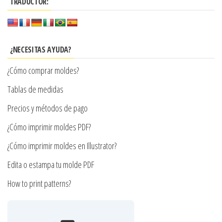
$7.900
TRADUCTOR:
variantes.
Las
Las
opciones
opciones
se
se
¿NECESITAS AYUDA?
pueden
pueden
elegir
¿Cómo comprar moldes?
elegir
en
en
Tablas de medidas
la
la
Precios y métodos de pago
página
página
de
¿Cómo imprimir moldes PDF?
de
producto
producto
¿Cómo imprimir moldes en Illustrator?
Edita o estampa tu molde PDF
How to print patterns?