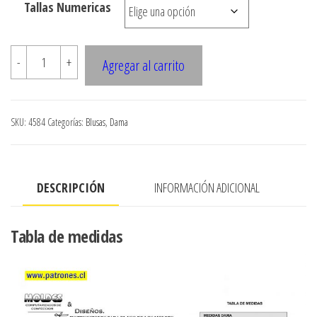
Tallas Numericas
hasta
$7.900
4584
-
+
Agregar al carrito
Blusa
manga
corta
SKU:
4584
Categorías:
Blusas
,
Dama
cantidad
DESCRIPCIÓN
INFORMACIÓN ADICIONAL
Tabla de medidas