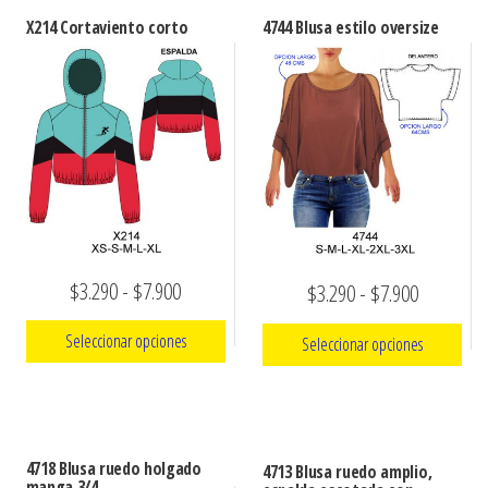
X214 Cortaviento corto
4744 Blusa estilo oversize
Rango
$
3.290
-
$
7.900
Rango
$
3.290
-
$
7.900
de
de
Seleccionar opciones
Seleccionar opciones
precios:
precios:
Este
desde
Este
desde
producto
producto
$3.290
$3.290
tiene
tiene
hasta
4718 Blusa ruedo holgado
hasta
4713 Blusa ruedo amplio,
múltiples
múltiples
manga 3/4