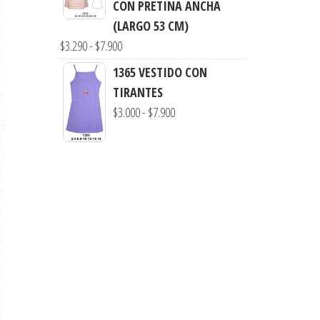
CON PRETINA ANCHA
desde
(LARGO 53 CM)
$3.290
Rango
$
3.290
-
$
7.900
hasta
de
1365 VESTIDO CON
$7.900
precios:
TIRANTES
desde
Rango
$
3.000
-
$
7.900
$3.290
de
hasta
precios:
$7.900
desde
$3.000
hasta
$7.900