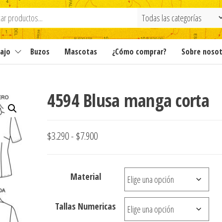
ajo
Buzos
Mascotas
¿Cómo comprar?
Sobre noso
4594 Blusa manga corta
Rango
$
3.290
-
$
7.900
de
precios:
Material
desde
$3.290
Tallas Numericas
hasta