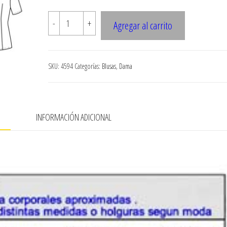
$7.900
4594
-
+
Agregar al carrito
Blusa
manga
corta
SKU:
4594
Categorías:
Blusas
,
Dama
cantidad
N
INFORMACIÓN ADICIONAL