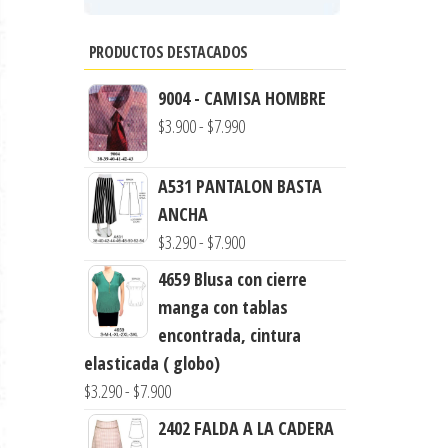
PRODUCTOS DESTACADOS
9004 - CAMISA HOMBRE
Rango
$
3.900
-
$
7.990
de
precios:
A531 PANTALON BASTA
desde
ANCHA
$3.900
Rango
$
3.290
-
$
7.900
hasta
de
4659 Blusa con cierre
$7.990
precios:
manga con tablas
desde
encontrada, cintura
$3.290
elasticada ( globo)
hasta
Rango
$
3.290
-
$
7.900
$7.900
de
2402 FALDA A LA CADERA
precios: