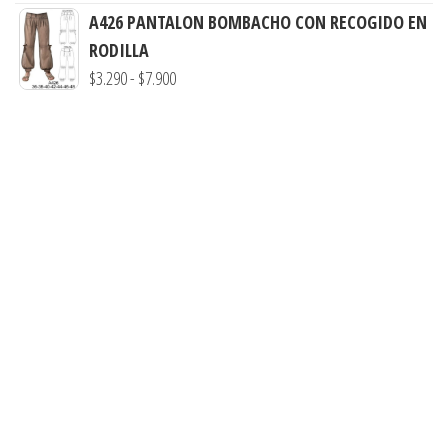
$7.900
A426 PANTALON BOMBACHO CON RECOGIDO EN
$3.290
RODILLA
hasta
Rango
$
3.290
-
$
7.900
$7.900
de
precios:
desde
$3.290
hasta
$7.900