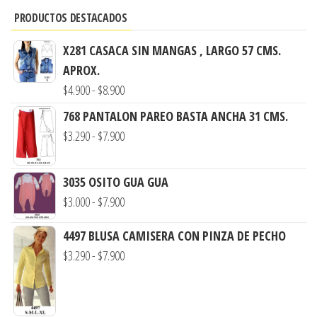
PRODUCTOS DESTACADOS
X281 CASACA SIN MANGAS , LARGO 57 CMS.
APROX.
Rango
$
4.900
-
$
8.900
de
768 PANTALON PAREO BASTA ANCHA 31 CMS.
precios:
Rango
$
3.290
-
$
7.900
desde
de
$4.900
precios:
3035 OSITO GUA GUA
hasta
desde
Rango
$
3.000
-
$
7.900
$8.900
$3.290
de
hasta
4497 BLUSA CAMISERA CON PINZA DE PECHO
precios:
$7.900
Rango
$
3.290
-
$
7.900
desde
de
$3.000
precios:
hasta
desde