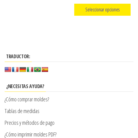
de
de
Seleccionar opciones
producto
precios:
Este
desde
producto
$3.290
tiene
hasta
múltiples
$7.900
TRADUCTOR:
variantes.
Las
opciones
se
¿NECESITAS AYUDA?
pueden
¿Cómo comprar moldes?
elegir
en
Tablas de medidas
la
Precios y métodos de pago
página
¿Cómo imprimir moldes PDF?
de