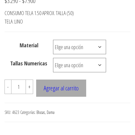
Rango
$
3.290
-
$
7.900
de
CONSUMO TELA 1.50 APROX. TALLA (50)
precios:
TELA :LINO
desde
$3.290
Material
hasta
$7.900
Tallas Numericas
4623
-
+
Agregar al carrito
Bluson
lino
aplicacion
SKU:
4623
Categorías:
Blusas
,
Dama
encaje
de
algodon