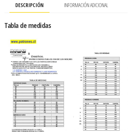
DESCRIPCIÓN
INFORMACIÓN ADICIONAL
en
manga
y
Tabla de medidas
delanteros
cantidad