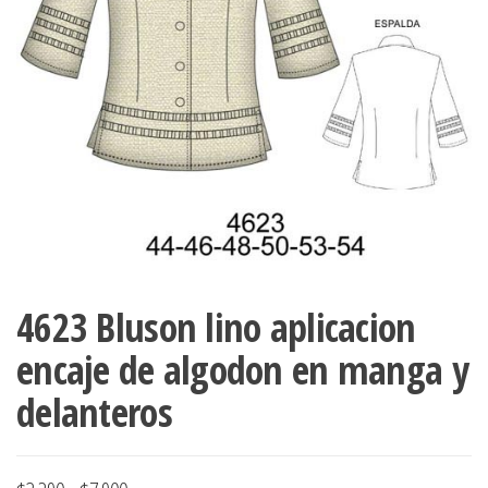
ropa,
accumark , Mol
Graduaciones,
pdf , Moldes A
Ploteo y
Gerber , Santia
Digitalización
accumark,
,www.patrones
Moldes en
pdf, Moldes
Accumark
Gerber,
Santiago-
Chile.
4623 Bluson lino aplicacion
encaje de algodon en manga y
delanteros