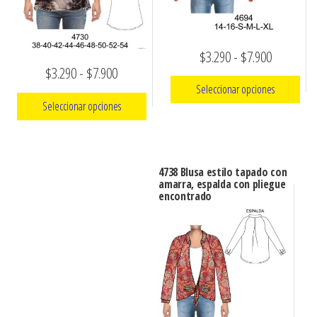
Rango
$
3.290
-
$
7.900
Rango
$
3.290
-
$
7.900
de
Seleccionar opciones
de
precios:
Seleccionar opciones
precios:
Este
desde
Este
desde
producto
$3.290
producto
tiene
$3.290
hasta
4738 Blusa estilo tapado con
tiene
múltiples
amarra, espalda con pliegue
hasta
$7.900
encontrado
múltiples
variantes.
$7.900
variantes.
Las
Las
opciones
opciones
se
se
pueden
pueden
elegir