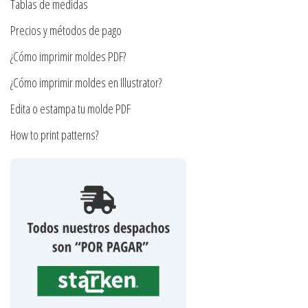
en
Tablas de medidas
la
Precios y métodos de pago
página
¿Cómo imprimir moldes PDF?
de
producto
¿Cómo imprimir moldes en Illustrator?
Edita o estampa tu molde PDF
How to print patterns?