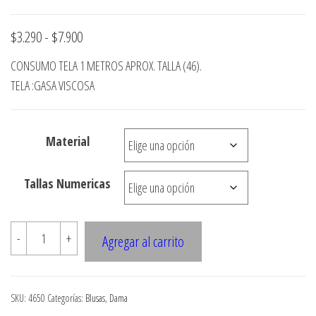
Rango
$
3.290
-
$
7.900
de
CONSUMO TELA 1 METROS APROX. TALLA (46).
precios:
TELA :GASA VISCOSA
desde
$3.290
Material
hasta
$7.900
Tallas Numericas
4650
-
+
Agregar al carrito
Blusa
sin
magas
SKU:
4650
Categorías:
Blusas
,
Dama
ruedo