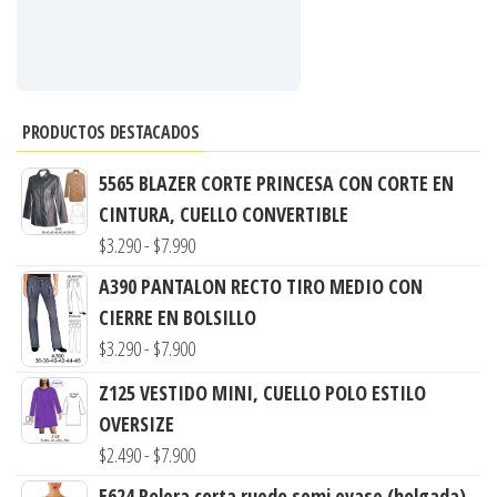
PRODUCTOS DESTACADOS
5565 BLAZER CORTE PRINCESA CON CORTE EN
CINTURA, CUELLO CONVERTIBLE
Rango
$
3.290
-
$
7.990
de
A390 PANTALON RECTO TIRO MEDIO CON
precios:
CIERRE EN BOLSILLO
desde
Rango
$
3.290
-
$
7.900
$3.290
de
Z125 VESTIDO MINI, CUELLO POLO ESTILO
hasta
precios:
OVERSIZE
$7.990
desde
Rango
$
2.490
-
$
7.900
$3.290
de
E624 Polera corta ruedo semi evase (holgada)