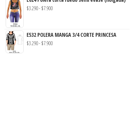
hasta
precios:
Rango
$
3.290
-
$
7.900
$7.900
desde
de
$2.490
precios:
hasta
desde
E532 POLERA MANGA 3/4 CORTE PRINCESA
$7.900
$3.290
Rango
$
3.290
-
$
7.900
hasta
de
$7.900
precios:
desde
$3.290
hasta
$7.900