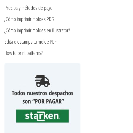
la
Precios y métodos de pago
página
¿Cómo imprimir moldes PDF?
de
producto
¿Cómo imprimir moldes en Illustrator?
Edita o estampa tu molde PDF
How to print patterns?