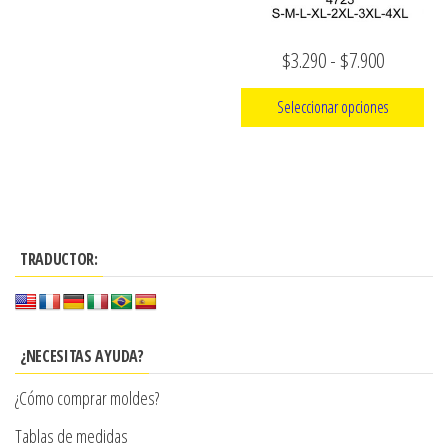
la
página
Rango
$
3.290
-
$
7.900
de
producto
de
Seleccionar opciones
precios:
Este
desde
producto
$3.290
tiene
hasta
múltiples
$7.900
TRADUCTOR:
variantes.
Las
opciones
se
¿NECESITAS AYUDA?
pueden
¿Cómo comprar moldes?
elegir
en
Tablas de medidas