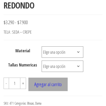
REDONDO
Rango
$
3.290
-
$
7.900
de
TELA : SEDA – CREPE
precios:
desde
Material
$3.290
hasta
Tallas Numericas
$7.900
471
-
+
Agregar al carrito
BLUSA
DAMA
ESCOTE
SKU:
471
Categorías:
Blusas
,
Dama