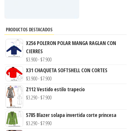
PRODUCTOS DESTACADOS
X256 POLERON POLAR MANGA RAGLAN CON
CIERRES
Rango
$
3.900
-
$
7.900
de
X31 CHAQUETA SOFTSHELL CON CORTES
precios:
Rango
$
3.900
-
$
7.900
desde
de
Z112 Vestido estilo trapecio
$3.900
precios:
Rango
$
3.290
-
$
7.900
hasta
desde
de
$7.900
$3.900
precios:
5785 Blazer solapa invertida corte princesa
hasta
desde
Rango
$
3.290
-
$
7.990
$7.900
$3.290