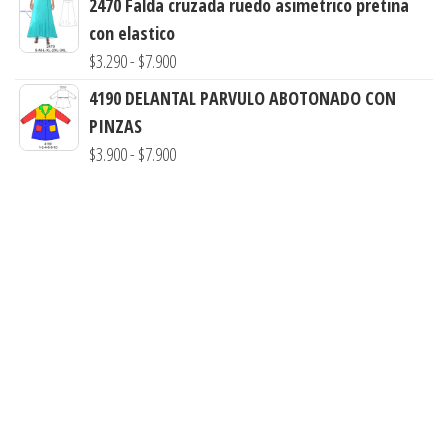
2470 Falda cruzada ruedo asimetrico pretina
precios:
con elastico
desde
Rango
$
3.290
-
$
7.900
$3.290
de
4190 DELANTAL PARVULO ABOTONADO CON
hasta
precios:
PINZAS
$7.900
desde
Rango
$
3.900
-
$
7.900
$3.290
de
hasta
precios:
$7.900
desde
$3.900
hasta
$7.900