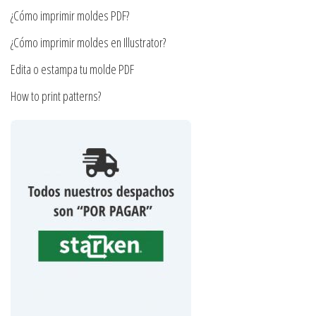
página
producto
¿Cómo imprimir moldes PDF?
de
producto
¿Cómo imprimir moldes en Illustrator?
Edita o estampa tu molde PDF
How to print patterns?