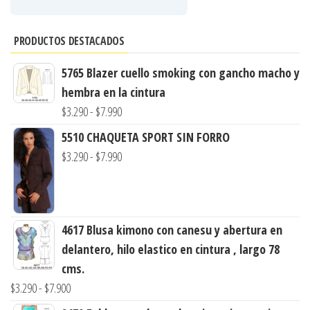
PRODUCTOS DESTACADOS
5765 Blazer cuello smoking con gancho macho y
hembra en la cintura
Rango
$
3.290
-
$
7.990
de
5510 CHAQUETA SPORT SIN FORRO
precios:
Rango
$
3.290
-
$
7.990
desde
de
$3.290
precios:
hasta
desde
$7.990
4617 Blusa kimono con canesu y abertura en
$3.290
delantero, hilo elastico en cintura , largo 78
hasta
cms.
$7.990
Rango
$
3.290
-
$
7.900
de