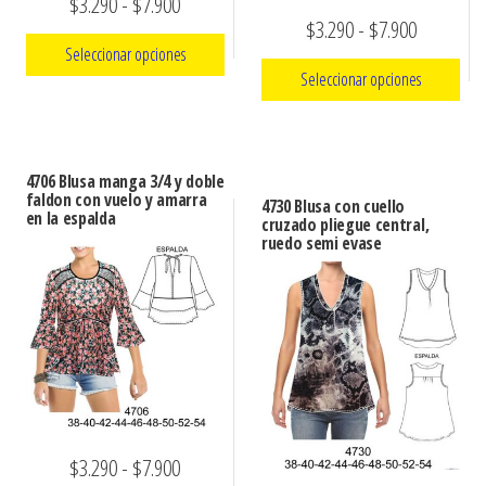
Rango
$
3.290
-
$
7.900
Rango
$
3.290
-
$
7.900
de
Seleccionar opciones
de
precios:
Seleccionar opciones
precios:
Este
desde
Este
desde
producto
$3.290
producto
tiene
$3.290
hasta
4706 Blusa manga 3/4 y doble
tiene
múltiples
faldon con vuelo y amarra
hasta
4730 Blusa con cuello
$7.900
en la espalda
múltiples
cruzado pliegue central,
variantes.
$7.900
ruedo semi evase
variantes.
Las
Las
opciones
opciones
se
se
pueden
pueden
elegir
elegir
en
en
la
Rango
la
$
3.290
-
$
7.900
página