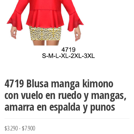
ropa,
accumark , Mol
Graduaciones,
pdf , Moldes A
Ploteo y
Gerber , Santia
Digitalización
accumark,
,www.patrones
Moldes en
pdf, Moldes
Accumark
Gerber,
Santiago-
Chile.
4719 Blusa manga kimono
con vuelo en ruedo y mangas,
amarra en espalda y punos
Rango
$
3.290
-
$
7.900