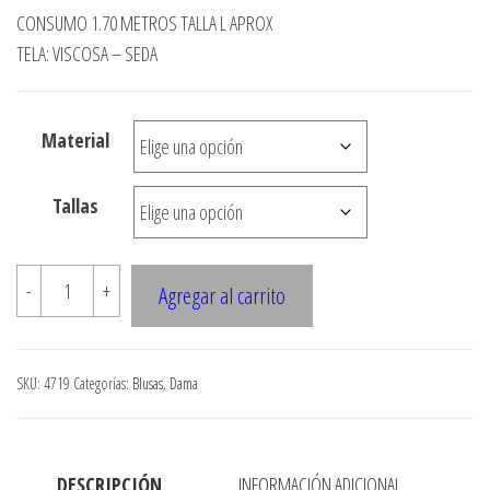
de
CONSUMO 1.70 METROS TALLA L APROX
precios:
TELA: VISCOSA – SEDA
desde
$3.290
Material
hasta
$7.900
Tallas
4719
-
+
Agregar al carrito
Blusa
manga
kimono
SKU:
4719
Categorías:
Blusas
,
Dama
con
vuelo
en
DESCRIPCIÓN
INFORMACIÓN ADICIONAL