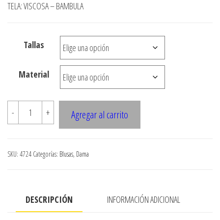
precios:
TELA: VISCOSA – BAMBULA
desde
$3.290
Tallas
hasta
$7.900
Material
4724
-
+
Agregar al carrito
Blusa
ruedo
amplio,
SKU:
4724
Categorías:
Blusas
,
Dama
con
piezas
recogidas
DESCRIPCIÓN
INFORMACIÓN ADICIONAL
sobrepuestas
cantidad