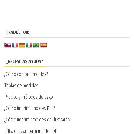
Este
desde
producto
$3.290
tiene
hasta
múltiples
$7.900
TRADUCTOR:
variantes.
Las
opciones
se
¿NECESITAS AYUDA?
pueden
¿Cómo comprar moldes?
elegir
en
Tablas de medidas
la
Precios y métodos de pago
página
¿Cómo imprimir moldes PDF?
de
producto
¿Cómo imprimir moldes en Illustrator?
Edita o estampa tu molde PDF