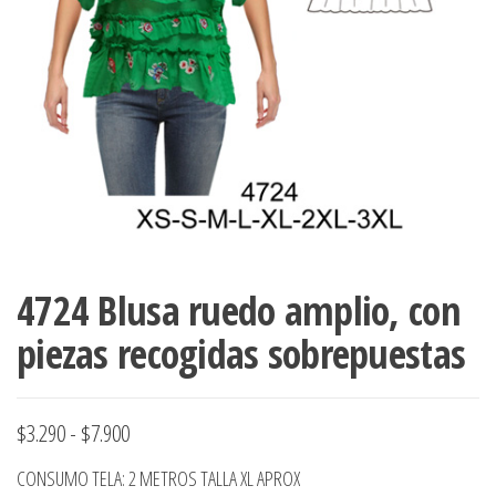
ropa,
accumark , Mol
Graduaciones,
pdf , Moldes A
Ploteo y
Gerber , Santia
Digitalización
accumark,
,www.patrones
Moldes en
pdf, Moldes
Accumark
Gerber,
Santiago-
Chile.
4724 Blusa ruedo amplio, con
piezas recogidas sobrepuestas
Rango
$
3.290
-
$
7.900
de
CONSUMO TELA: 2 METROS TALLA XL APROX