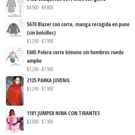
Rango
$
4.900
-
$
9.800
de
precios:
5670 Blazer con corte, manga recogida en puno
desde
(sin bolsillos)
$4.900
Rango
$
3.290
-
$
7.990
hasta
de
E605 Polera corte kimono sin hombros ruedo
$9.800
precios:
amplio
desde
Rango
$
3.290
-
$
7.900
$3.290
de
2125 PARKA JUVENIL
hasta
precios:
Rango
$
3.290
-
$
7.900
$7.990
desde
de
$3.290
precios:
hasta
1181 JUMPER NINA CON TIRANTES
desde
$7.900
Rango
$
3.000
-
$
7.900
$3.290
de
hasta