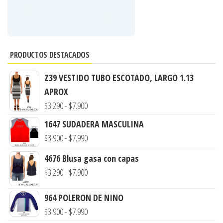
PRODUCTOS DESTACADOS
Z39 VESTIDO TUBO ESCOTADO, LARGO 1.13
APROX
Rango
$
3.290
-
$
7.900
de
1647 SUDADERA MASCULINA
precios:
Rango
$
3.900
-
$
7.990
desde
de
4676 Blusa gasa con capas
$3.290
precios:
Rango
$
3.290
-
$
7.900
hasta
desde
de
$7.900
$3.900
964 POLERON DE NINO
precios:
hasta
Rango
$
3.900
-
$
7.990
desde
$7.990