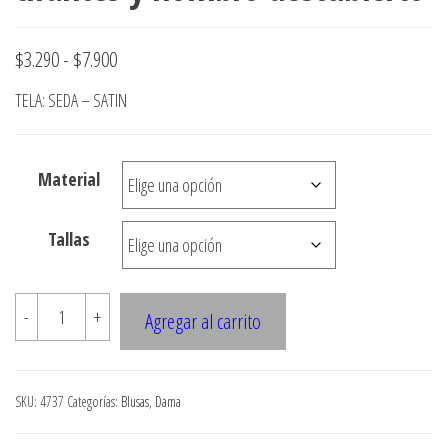
Rango
$
3.290
-
$
7.900
de
TELA: SEDA – SATIN
precios:
desde
Material
$3.290
hasta
Tallas
$7.900
4737
-
+
Agregar al carrito
Blusa
ruedo
amplio
SKU:
4737
Categorías:
Blusas
,
Dama
con
tirantes