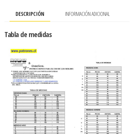
y
DESCRIPCIÓN
INFORMACIÓN ADICIONAL
hombro
descubierto
cantidad
Tabla de medidas