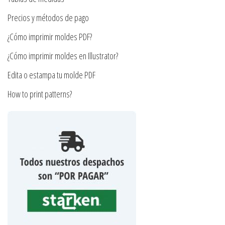
de
la
Precios y métodos de pago
producto
página
¿Cómo imprimir moldes PDF?
de
producto
¿Cómo imprimir moldes en Illustrator?
Edita o estampa tu molde PDF
How to print patterns?