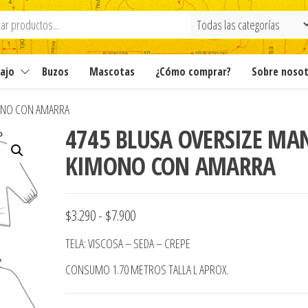
ajo
Buzos
Mascotas
¿Cómo comprar?
Sobre noso
ONO CON AMARRA
4745 BLUSA OVERSIZE MA
KIMONO CON AMARRA
Rango
$
3.290
-
$
7.900
de
TELA: VISCOSA – SEDA – CREPE
precios:
CONSUMO 1.70 METROS TALLA L APROX.
desde
$3.290