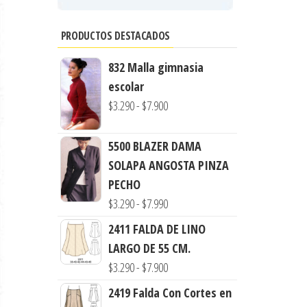
PRODUCTOS DESTACADOS
832 Malla gimnasia
escolar
Rango
$
3.290
-
$
7.900
de
precios:
5500 BLAZER DAMA
desde
SOLAPA ANGOSTA PINZA
$3.290
PECHO
hasta
Rango
$
3.290
-
$
7.990
$7.900
de
2411 FALDA DE LINO
precios:
LARGO DE 55 CM.
desde
Rango
$
3.290
-
$
7.900
$3.290
de
2419 Falda Con Cortes en
hasta
precios: