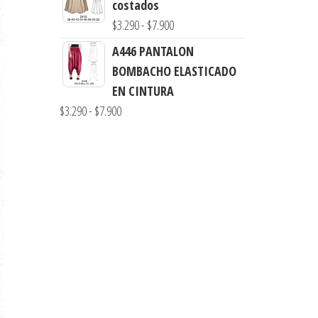
costados
$7.990
desde
Rango
$
3.290
-
$
7.900
$3.290
de
A446 PANTALON
hasta
precios:
BOMBACHO ELASTICADO
$7.900
desde
EN CINTURA
$3.290
Rango
$
3.290
-
$
7.900
hasta
de
$7.900
precios:
desde
$3.290
hasta
$7.900