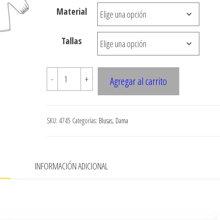
Material
hasta
$7.900
Tallas
4745
-
+
Agregar al carrito
BLUSA
OVERSIZE
MANGA
SKU:
4745
Categorías:
Blusas
,
Dama
KIMONO
CON
AMARRA
N
INFORMACIÓN ADICIONAL
cantidad