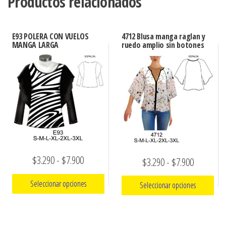
Productos relacionados
E93 POLERA CON VUELOS
4712 Blusa manga raglan y
MANGA LARGA
ruedo amplio sin botones
Rango
$
3.290
-
$
7.900
Rango
$
3.290
-
$
7.900
de
de
Seleccionar opciones
Seleccionar opciones
precios:
precios:
Este
desde
Este
desde
producto
producto