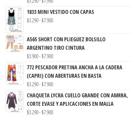
Rango
$
3.290
-
$
7.990
de
1833 MINI VESTIDO CON CAPAS
precios:
Rango
$
3.290
-
$
7.900
desde
de
$3.290
precios:
A565 SHORT CON PLIEGUEZ BOLSILLO
hasta
desde
ARGENTINO TIRO CINTURA
$7.990
$3.290
Rango
$
3.900
-
$
7.900
hasta
de
772 PESCADOR PRETINA ANCHA A LA CADERA
$7.900
precios:
(CAPRI) CON ABERTURAS EN BASTA
desde
Rango
$
3.290
-
$
7.900
$3.900
de
CHAQUETA LYCRA CUELLO GRANDE CON AMRRA,
hasta
precios:
CORTE EVASE Y APLICACIONES EN MALLA
$7.900
desde
Rango
$
3.290
-
$
7.900
$3.290
de
hasta
precios:
$7.900