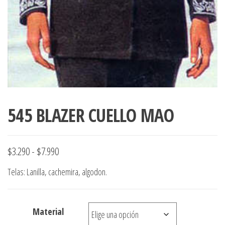
545 BLAZER CUELLO MAO
Rango
$
3.290
-
$
7.990
de
Telas: Lanilla, cachemira, algodon.
precios:
desde
Material
$3.290