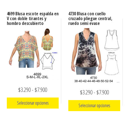
4699 Blusa escote espalda en
4730 Blusa con cuello
V con doble tirantes y
cruzado pliegue central,
hombro descubierto
ruedo semi evase
Rango
$
3.290
-
$
7.900
Rango
$
3.290
-
$
7.900
de
de
Seleccionar opciones
Seleccionar opciones
precios:
precios:
Este
desde
Este
desde
producto
$3.290
producto