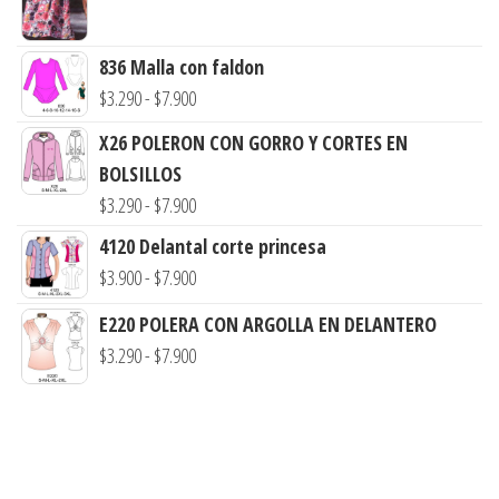
precios:
desde
836 Malla con faldon
$3.290
Rango
$
3.290
-
$
7.900
hasta
de
$7.900
X26 POLERON CON GORRO Y CORTES EN
precios:
BOLSILLOS
desde
Rango
$
3.290
-
$
7.900
$3.290
de
4120 Delantal corte princesa
hasta
precios:
Rango
$
3.900
-
$
7.900
$7.900
desde
de
E220 POLERA CON ARGOLLA EN DELANTERO
$3.290
precios:
Rango
$
3.290
-
$
7.900
hasta
desde
de
$7.900
$3.900
precios:
hasta
desde
$7.900
$3.290