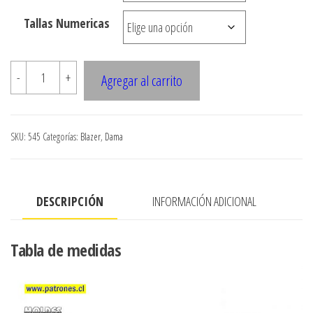
hasta
Tallas Numericas
$7.990
545
-
+
Agregar al carrito
BLAZER
CUELLO
MAO
SKU:
545
Categorías:
Blazer
,
Dama
cantidad
DESCRIPCIÓN
INFORMACIÓN ADICIONAL
Tabla de medidas