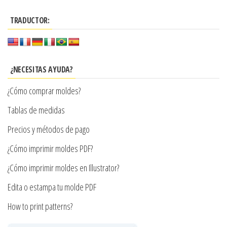
hasta
hasta
múltiples
múltiples
$7.900
$7.900
TRADUCTOR:
variantes.
variantes.
Las
Las
opciones
opciones
se
se
¿NECESITAS AYUDA?
pueden
pueden
¿Cómo comprar moldes?
elegir
elegir
en
en
Tablas de medidas
la
la
Precios y métodos de pago
página
página
¿Cómo imprimir moldes PDF?
de
de
producto
producto
¿Cómo imprimir moldes en Illustrator?
Edita o estampa tu molde PDF
How to print patterns?