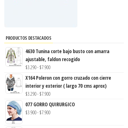
PRODUCTOS DESTACADOS
4630 Tunina corte bajo busto con amarra
ajustable, faldon recogido
Rango
$
3.290
-
$
7.900
de
X164 Poleron con gorro cruzado con cierre
precios:
interior y exterior ( largo 70 cms aprox)
desde
Rango
$
3.290
-
$
7.900
$3.290
de
077 GORRO QUIRURGICO
hasta
precios:
Rango
$
3.900
-
$
7.900
$7.900
desde
de
$3.290
precios: