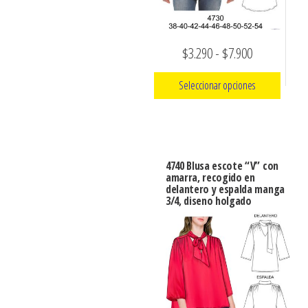
en
en
la
la
página
Rango
$
3.290
-
$
7.900
página
de
de
de
producto
Seleccionar opciones
producto
precios:
Este
desde
producto
$3.290
tiene
hasta
4740 Blusa escote “V” con
múltiples
amarra, recogido en
$7.900
delantero y espalda manga
variantes.
3/4, diseno holgado
Las
opciones
se
pueden
elegir