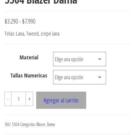
Rango
$
3.290
-
$
7.990
de
Telas: Lana, Tweed, crepe lana
precios:
desde
Material
$3.290
hasta
Tallas Numericas
$7.990
5504
-
+
Agregar al carrito
Blazer
Dama
cantidad
SKU:
5504
Categorías:
Blazer
,
Dama