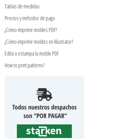
en
Tablas de medidas
la
Precios y métodos de pago
página
¿Cómo imprimir moldes PDF?
de
producto
¿Cómo imprimir moldes en Illustrator?
Edita o estampa tu molde PDF
How to print patterns?