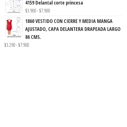
4159 Delantal corte princesa
hasta
desde
Rango
$
3.900
-
$
7.900
$7.900
$3.900
de
1860 VESTIDO CON CIERRE Y MEDIA MANGA
hasta
precios:
AJUSTADO, CAPA DELANTERA DRAPEADA LARGO
$7.900
desde
86 CMS.
$3.900
Rango
$
3.290
-
$
7.900
hasta
de
$7.900
precios:
desde
$3.290
hasta
$7.900