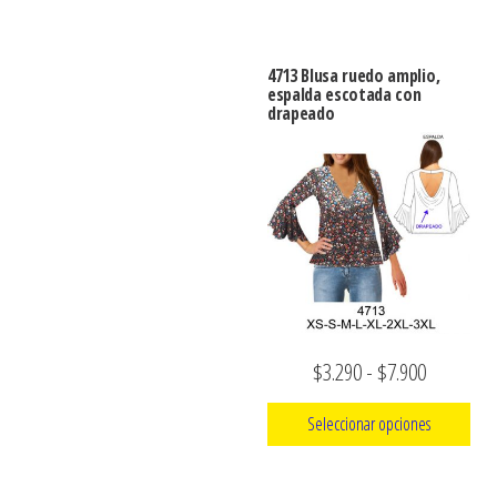
desde
producto
$3.290
tiene
hasta
4713 Blusa ruedo amplio,
múltiples
espalda escotada con
$7.900
drapeado
variantes.
Las
opciones
se
pueden
elegir
en
la
Rango
$
3.290
-
$
7.900
página
de
de
Seleccionar opciones
producto
precios:
Este
desde