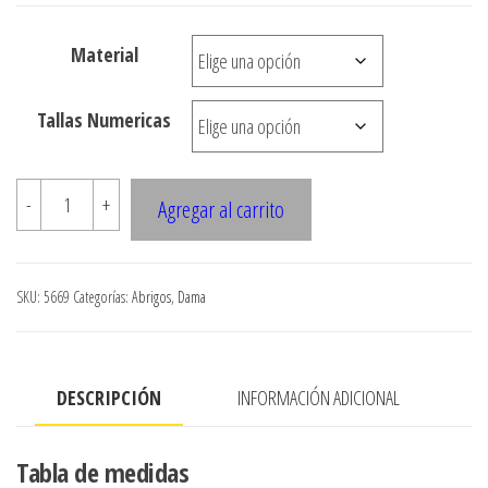
de
precios:
Material
desde
$3.290
Tallas Numericas
hasta
$8.900
5669
-
+
Agregar al carrito
?
Chaquet?
n
SKU:
5669
Categorías:
Abrigos
,
Dama
con
amarra
en
DESCRIPCIÓN
INFORMACIÓN ADICIONAL
cintura
cantidad
Tabla de medidas