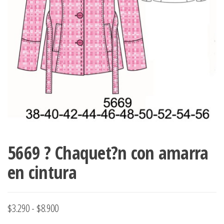
ropa,
accumark , Mol
Graduaciones,
pdf , Moldes A
Ploteo y
Gerber , Santia
Digitalización
accumark,
,www.patrones
Moldes en
pdf, Moldes
Accumark
Gerber,
Santiago-
Chile.
5669 ? Chaquet?n con amarra
en cintura
Rango
$
3.290
-
$
8.900