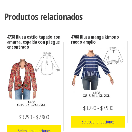
Productos relacionados
4738 Blusa estilo tapado con
4708 Blusa manga kimono
amarra, espalda con pliegue
ruedo amplio
encontrado
Rango
$
3.290
-
$
7.900
Rango
$
3.290
-
$
7.900
de
Seleccionar opciones
de
precios:
Seleccionar opciones