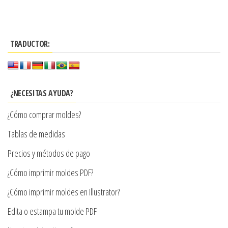
producto
$3.290
tiene
hasta
múltiples
$7.900
TRADUCTOR:
variantes.
Las
opciones
se
¿NECESITAS AYUDA?
pueden
¿Cómo comprar moldes?
elegir
en
Tablas de medidas
la
Precios y métodos de pago
página
¿Cómo imprimir moldes PDF?
de
producto
¿Cómo imprimir moldes en Illustrator?
Edita o estampa tu molde PDF