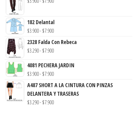
Rango
$
3.900
-
$
7.900
de
precios:
182 Delantal
desde
Rango
$
3.900
-
$
7.900
$3.900
de
2328 Falda Con Rebeca
hasta
precios:
Rango
$
3.290
-
$
7.900
$7.900
desde
de
$3.900
4081 PECHERA JARDIN
precios:
hasta
Rango
$
3.900
-
$
7.900
desde
$7.900
de
$3.290
A487 SHORT A LA CINTURA CON PINZAS
precios:
hasta
DELANTERA Y TRASERAS
desde
$7.900
Rango
$
3.290
-
$
7.900
$3.900
de
hasta
precios:
$7.900
desde
$3.290