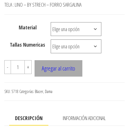
desde
TELA : LINO – BY STRECH – FORRO SARGALINA
$3.290
hasta
Material
$7.990
Tallas Numericas
5718
-
+
Agregar al carrito
Blazer
cuello
integrado
SKU:
5718
Categorías:
Blazer
,
Dama
con
corte
princesa
DESCRIPCIÓN
INFORMACIÓN ADICIONAL
cantidad