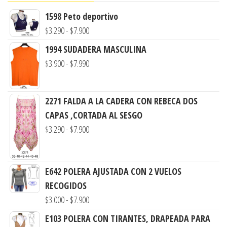
1598 Peto deportivo
Rango
$
3.290
-
$
7.900
de
1994 SUDADERA MASCULINA
precios:
Rango
$
3.900
-
$
7.990
desde
de
$3.290
precios:
2271 FALDA A LA CADERA CON REBECA DOS
hasta
desde
CAPAS ,CORTADA AL SESGO
$7.900
$3.900
Rango
$
3.290
-
$
7.900
hasta
de
$7.990
precios:
E642 POLERA AJUSTADA CON 2 VUELOS
desde
RECOGIDOS
$3.290
Rango
$
3.000
-
$
7.900
hasta
de
$7.900
E103 POLERA CON TIRANTES, DRAPEADA PARA