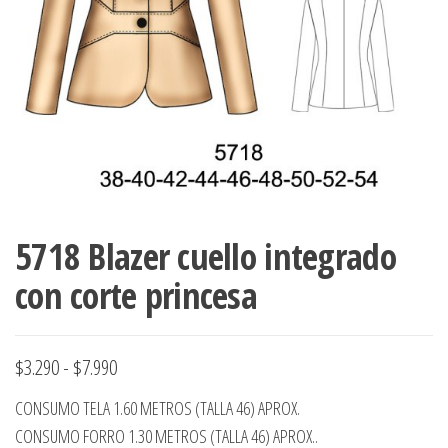
ropa,
accumark , Mol
Graduaciones,
pdf , Moldes A
Ploteo y
Gerber , Santia
Digitalización
accumark,
,www.patrones
Moldes en
pdf, Moldes
Accumark
Gerber,
Santiago-
Chile.
5718 Blazer cuello integrado
con corte princesa
Rango
$
3.290
-
$
7.990
de
CONSUMO TELA 1.60 METROS (TALLA 46) APROX.
precios:
CONSUMO FORRO 1.30 METROS (TALLA 46) APROX..