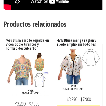
Productos relacionados
4699 Blusa escote espalda en
4712 Blusa manga raglan y
V con doble tirantes y
ruedo amplio sin botones
hombro descubierto
Rango
$
3.290
-
$
7.900
Rango
$
3.290
-
$
7.900