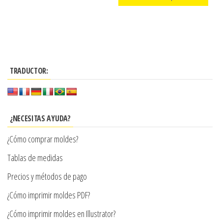
producto
precios:
Este
desde
producto
$3.290
tiene
hasta
múltiples
$7.900
TRADUCTOR:
variantes.
Las
opciones
se
¿NECESITAS AYUDA?
pueden
¿Cómo comprar moldes?
elegir
en
Tablas de medidas
la
Precios y métodos de pago
página
¿Cómo imprimir moldes PDF?
de
producto
¿Cómo imprimir moldes en Illustrator?