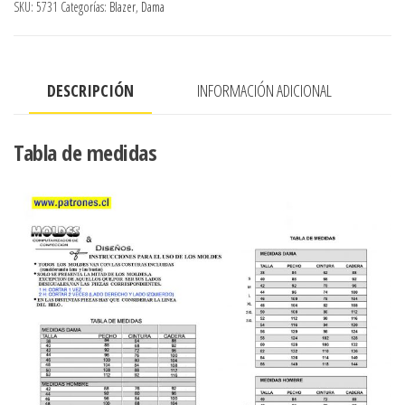
SKU:
5731
Categorías:
Blazer
,
Dama
busto
con
bolsillos
DESCRIPCIÓN
INFORMACIÓN ADICIONAL
con
vivos
en
Tabla de medidas
cortes
cantidad