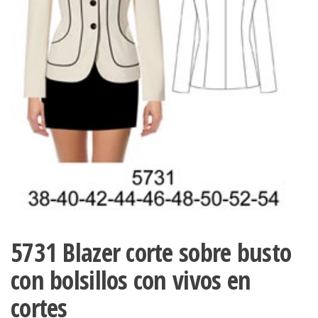
ropa,
accumark , Mol
Graduaciones,
pdf , Moldes A
Ploteo y
Gerber , Santia
Digitalización
accumark,
,www.patrones
Moldes en
pdf, Moldes
Accumark
Gerber,
Santiago-
Chile.
5731 Blazer corte sobre busto
con bolsillos con vivos en
cortes