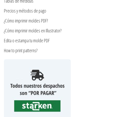
en
Tablas de medidas
la
Precios y métodos de pago
página
¿Cómo imprimir moldes PDF?
de
producto
¿Cómo imprimir moldes en Illustrator?
Edita o estampa tu molde PDF
How to print patterns?