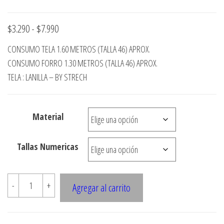
Rango
$
3.290
-
$
7.990
de
CONSUMO TELA 1.60 METROS (TALLA 46) APROX.
precios:
CONSUMO FORRO 1.30 METROS (TALLA 46) APROX.
desde
TELA : LANILLA – BY STRECH
$3.290
hasta
Material
$7.990
Tallas Numericas
5731
-
+
Agregar al carrito
Blazer
corte
sobre