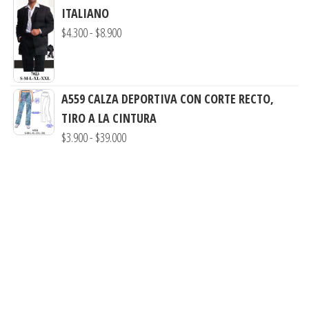
$7.900
ITALIANO
$3.000
Rango
$
4.300
-
$
8.900
hasta
de
$7.900
precios:
desde
A559 CALZA DEPORTIVA CON CORTE RECTO,
$4.300
TIRO A LA CINTURA
hasta
Rango
$
3.900
-
$
39.000
$8.900
de
precios:
desde
$3.900
hasta
$39.000