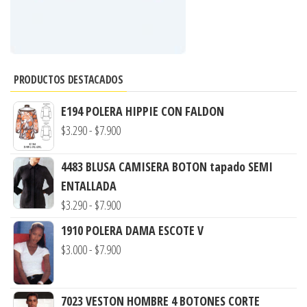
PRODUCTOS DESTACADOS
E194 POLERA HIPPIE CON FALDON
Rango
$
3.290
-
$
7.900
de
4483 BLUSA CAMISERA BOTON tapado SEMI
precios:
ENTALLADA
desde
Rango
$
3.290
-
$
7.900
$3.290
de
hasta
1910 POLERA DAMA ESCOTE V
precios:
$7.900
Rango
$
3.000
-
$
7.900
desde
de
$3.290
precios:
hasta
7023 VESTON HOMBRE 4 BOTONES CORTE
desde