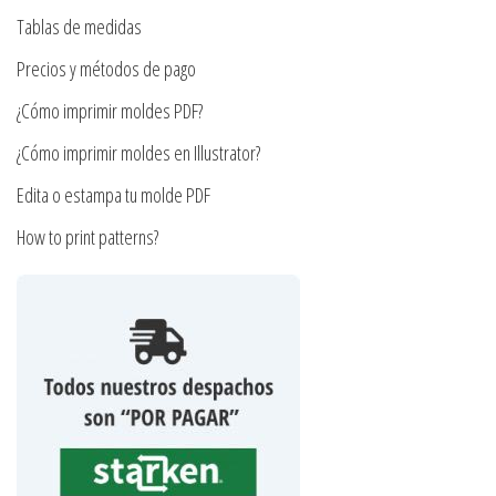
la
en
Tablas de medidas
página
la
Precios y métodos de pago
de
página
producto
¿Cómo imprimir moldes PDF?
de
producto
¿Cómo imprimir moldes en Illustrator?
Edita o estampa tu molde PDF
How to print patterns?