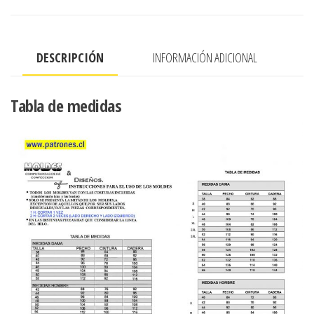
cierre
lateral
combinacion
DESCRIPCIÓN
INFORMACIÓN ADICIONAL
tela
espiga
cantidad
Tabla de medidas