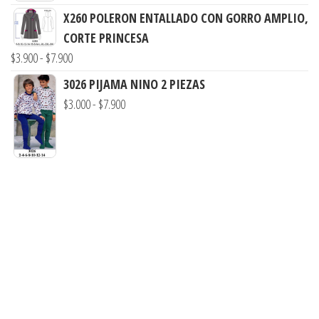
precios:
hasta
X260 POLERON ENTALLADO CON GORRO AMPLIO,
desde
$7.900
CORTE PRINCESA
$3.290
Rango
$
3.900
-
$
7.900
hasta
de
$7.900
3026 PIJAMA NINO 2 PIEZAS
precios:
Rango
$
3.000
-
$
7.900
desde
de
$3.900
precios:
hasta
desde
$7.900
$3.000
hasta
$7.900