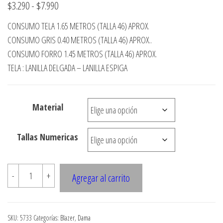
Rango
$
3.290
-
$
7.990
de
CONSUMO TELA 1.65 METROS (TALLA 46) APROX.
precios:
CONSUMO GRIS 0.40 METROS (TALLA 46) APROX..
desde
CONSUMO FORRO 1.45 METROS (TALLA 46) APROX.
TELA : LANILLA DELGADA – LANILLA ESPIGA
$3.290
hasta
$7.990
Material
Tallas Numericas
5733
-
+
Agregar al carrito
Chaqueta
cruzada
con
SKU:
5733
Categorías:
Blazer
,
Dama