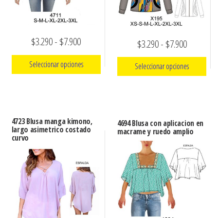
Rango
$
3.290
-
$
7.900
Rango
$
3.290
-
$
7.900
de
de
Seleccionar opciones
Seleccionar opciones
precios:
precios:
Este
desde
Este
desde
producto
producto
$3.290
$3.290
tiene
tiene
hasta
4723 Blusa manga kimono,
hasta
4694 Blusa con aplicacion en
múltiples
largo asimetrico costado
múltiples
macrame y ruedo amplio
$7.900
curvo
$7.900
variantes.
variantes.
Las
Las
opciones
opciones
se
se
pueden
pueden
elegir
elegir