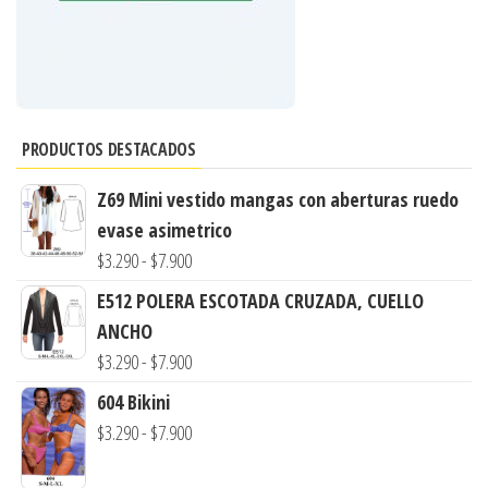
PRODUCTOS DESTACADOS
Z69 Mini vestido mangas con aberturas ruedo
evase asimetrico
Rango
$
3.290
-
$
7.900
de
E512 POLERA ESCOTADA CRUZADA, CUELLO
precios:
ANCHO
desde
Rango
$
3.290
-
$
7.900
$3.290
de
604 Bikini
hasta
precios:
Rango
$
3.290
-
$
7.900
$7.900
desde
de
$3.290