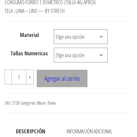
precios:
CONSUMO FORRO 1.30 METROS (TALLA 46) APROX.
desde
TELA : LANA – LINO — BY STRECH
$3.290
hasta
Material
$7.990
Tallas Numericas
5738
-
+
Agregar al carrito
Blazer
solapa
moderna,
SKU:
5738
Categorías:
Blazer
,
Dama
2
botones
cantidad
DESCRIPCIÓN
INFORMACIÓN ADICIONAL