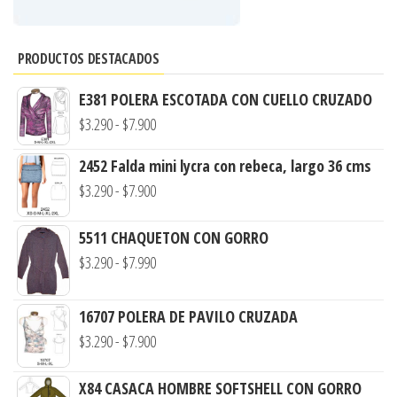
PRODUCTOS DESTACADOS
E381 POLERA ESCOTADA CON CUELLO CRUZADO
Rango
$
3.290
-
$
7.900
de
2452 Falda mini lycra con rebeca, largo 36 cms
precios:
Rango
$
3.290
-
$
7.900
desde
de
$3.290
5511 CHAQUETON CON GORRO
precios:
hasta
Rango
$
3.290
-
$
7.990
desde
$7.900
de
$3.290
precios:
hasta
16707 POLERA DE PAVILO CRUZADA
desde
$7.900
Rango
$
3.290
-
$
7.900
$3.290
de
hasta
X84 CASACA HOMBRE SOFTSHELL CON GORRO
precios: