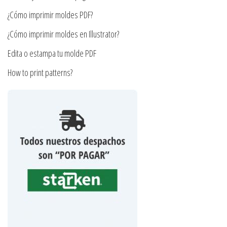
página
¿Cómo imprimir moldes PDF?
de
producto
¿Cómo imprimir moldes en Illustrator?
Edita o estampa tu molde PDF
How to print patterns?