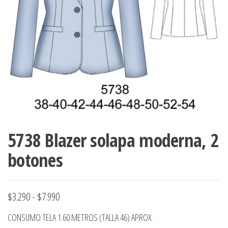
ropa,
accumark , Mol
Graduaciones,
pdf , Moldes A
Ploteo y
Gerber , Santia
Digitalización
accumark,
,www.patrones
Moldes en
pdf, Moldes
Accumark
Gerber,
Santiago-
Chile.
5738 Blazer solapa moderna, 2
botones
Rango
$
3.290
-
$
7.990
de
CONSUMO TELA 1.60 METROS (TALLA 46) APROX.