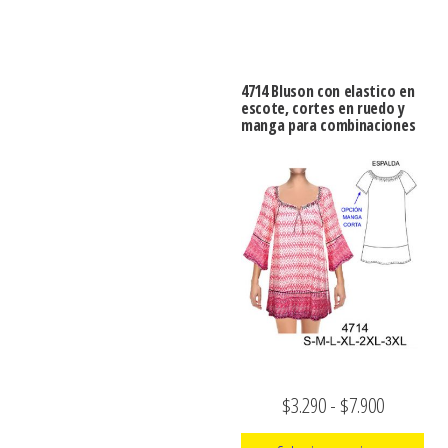
producto
Este
desde
de
producto
producto
$3.290
tiene
hasta
4714 Bluson con elastico en
múltiples
escote, cortes en ruedo y
$7.900
manga para combinaciones
variantes.
Las
opciones
se
pueden
elegir
en
la
página
de
Rango
$
3.290
-
$
7.900
producto
de