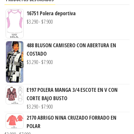
16751 Polera deportiva
Rango
$
3.290
-
$
7.900
de
precios:
488 BLUSON CAMISERO CON ABERTURA EN
desde
COSTADO
$3.290
Rango
$
3.290
-
$
7.900
hasta
de
$7.900
precios:
desde
E197 POLERA MANGA 3/4 ESCOTE EN V CON
$3.290
CORTE BAJO BUSTO
hasta
Rango
$
3.290
-
$
7.900
$7.900
de
2170 ABRIGO NINA CRUZADO FORRADO EN
precios:
POLAR
desde