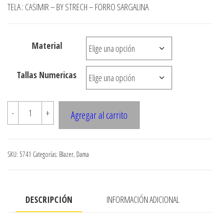
desde
TELA : CASIMIR – BY STRECH – FORRO SARGALINA
$3.290
hasta
Material
$7.990
Tallas Numericas
5741
-
+
Agregar al carrito
Blazer
moderno
1
SKU:
5741
Categorías:
Blazer
,
Dama
boton,
con
cola
DESCRIPCIÓN
INFORMACIÓN ADICIONAL
en
espalda