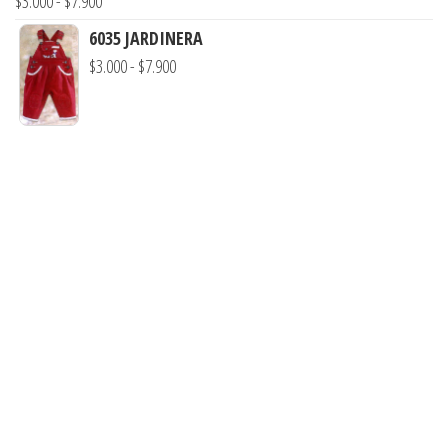
Rango
$
3.000
-
$
7.900
$3.290
de
6035 JARDINERA
hasta
precios:
Rango
$
3.000
-
$
7.900
$7.900
desde
de
$3.000
precios:
hasta
desde
$7.900
$3.000
hasta
$7.900