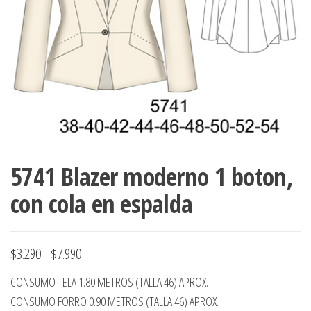
ropa,
accumark , Mol
Graduaciones,
pdf , Moldes A
Ploteo y
Gerber , Santia
Digitalización
accumark,
,www.patrones
Moldes en
pdf, Moldes
Accumark
Gerber,
Santiago-
Chile.
5741 Blazer moderno 1 boton,
con cola en espalda
Rango
$
3.290
-
$
7.990
de
CONSUMO TELA 1.80 METROS (TALLA 46) APROX.
precios:
CONSUMO FORRO 0.90 METROS (TALLA 46) APROX.