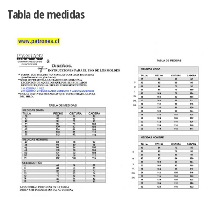
cantidad
Tabla de medidas