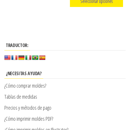
Seleccionar opciones
precios:
Este
desde
producto
$3.290
tiene
hasta
múltiples
$7.900
TRADUCTOR:
variantes.
Las
opciones
se
¿NECESITAS AYUDA?
pueden
¿Cómo comprar moldes?
elegir
en
Tablas de medidas
la
Precios y métodos de pago
página
¿Cómo imprimir moldes PDF?
de
producto
¿Cómo imprimir moldes en Illustrator?