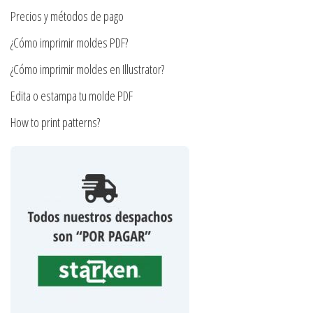
la
página
Precios y métodos de pago
página
de
¿Cómo imprimir moldes PDF?
de
producto
producto
¿Cómo imprimir moldes en Illustrator?
Edita o estampa tu molde PDF
How to print patterns?