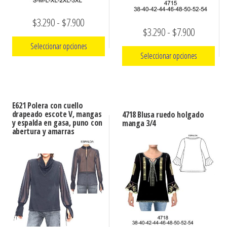
Rango
$
3.290
-
$
7.900
Rango
$
3.290
-
$
7.900
de
Seleccionar opciones
de
precios:
Seleccionar opciones
precios:
Este
desde
Este
desde
producto
$3.290
producto
$3.290
tiene
hasta
E621 Polera con cuello
tiene
múltiples
hasta
drapeado escote V, mangas
4718 Blusa ruedo holgado
$7.900
múltiples
y espalda en gasa, puno con
manga 3/4
variantes.
$7.900
abertura y amarras
variantes.
Las
Las
opciones
opciones
se
se
pueden
pueden
elegir
elegir
en
en
la