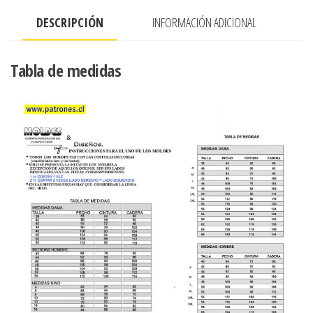
macho
DESCRIPCIÓN
INFORMACIÓN ADICIONAL
y
hembra
en
Tabla de medidas
la
cintura
cantidad