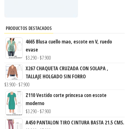
PRODUCTOS DESTACADOS
4665 Blusa cuello mao, escote en V, ruedo
evase
Rango
$
3.290
-
$
7.900
de
X267 CHAQUETA CRUZADA CON SOLAPA ,
precios:
TALLAJE HOLGADO SIN FORRO
desde
Rango
$
3.900
-
$
7.900
$3.290
de
Z110 Vestido corte princesa con escote
hasta
precios:
moderno
$7.900
desde
Rango
$
3.290
-
$
7.900
$3.900
de
A450 PANTALON TIRO CINTURA BASTA 21.5 CMS.
hasta
precios: