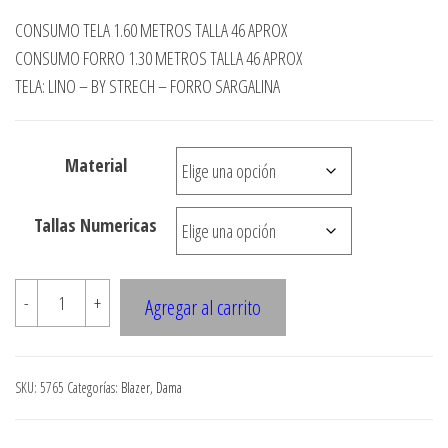
de
CONSUMO TELA 1.60 METROS TALLA 46 APROX
precios:
CONSUMO FORRO 1.30 METROS TALLA 46 APROX
desde
TELA: LINO – BY STRECH – FORRO SARGALINA
$3.290
hasta
Material
$7.990
Tallas Numericas
5765
-
+
Agregar al carrito
Blazer
cuello
smoking
SKU:
5765
Categorías:
Blazer
,
Dama
con
gancho