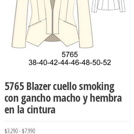
ropa,
accumark , Mol
Graduaciones,
pdf , Moldes A
Ploteo y
Gerber , Santia
Digitalización
accumark,
,www.patrones
Moldes en
pdf, Moldes
Accumark
Gerber,
Santiago-
Chile.
5765 Blazer cuello smoking
con gancho macho y hembra
en la cintura
Rango
$
3.290
-
$
7.990