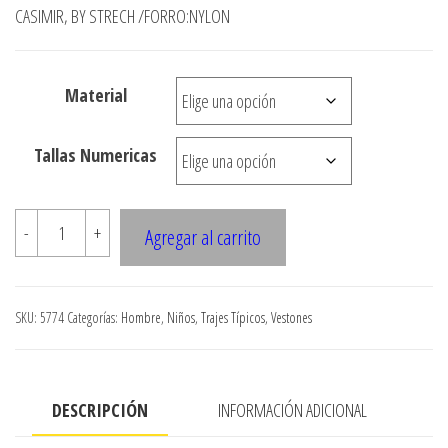
precios:
CASIMIR, BY STRECH /FORRO:NYLON
desde
$4.900
Material
hasta
$8.990
Tallas Numericas
5774
-
+
Agregar al carrito
Chaqueta
huaso
tradicional
SKU:
5774
Categorías:
Hombre
,
Niños
,
Trajes Típicos
,
Vestones
cantidad
DESCRIPCIÓN
INFORMACIÓN ADICIONAL