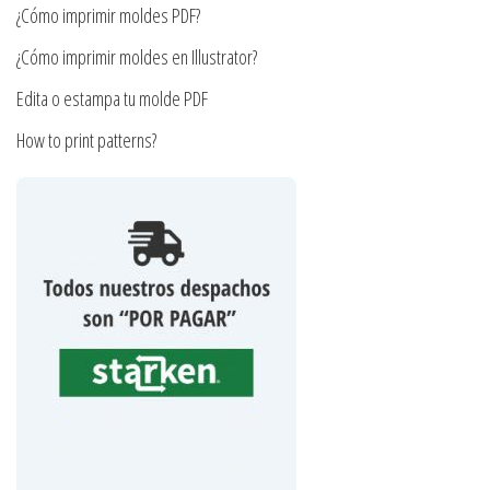
¿Cómo imprimir moldes PDF?
de
producto
¿Cómo imprimir moldes en Illustrator?
Edita o estampa tu molde PDF
How to print patterns?