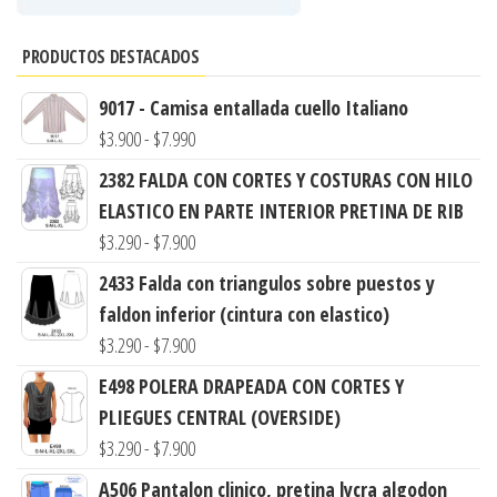
PRODUCTOS DESTACADOS
9017 - Camisa entallada cuello Italiano
Rango
$
3.900
-
$
7.990
de
2382 FALDA CON CORTES Y COSTURAS CON HILO
precios:
ELASTICO EN PARTE INTERIOR PRETINA DE RIB
desde
Rango
$
3.290
-
$
7.900
$3.900
de
2433 Falda con triangulos sobre puestos y
hasta
precios:
faldon inferior (cintura con elastico)
$7.990
desde
Rango
$
3.290
-
$
7.900
$3.290
de
E498 POLERA DRAPEADA CON CORTES Y
hasta
precios:
PLIEGUES CENTRAL (OVERSIDE)
$7.900
desde
Rango
$
3.290
-
$
7.900
$3.290
de
A506 Pantalon clinico, pretina lycra algodon