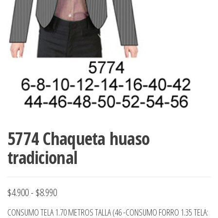
ropa,
accumark , Mol
Graduaciones,
pdf , Moldes A
Ploteo y
Gerber , Santia
Digitalización
accumark,
,www.patrones
Moldes en
pdf, Moldes
Accumark
Gerber,
Santiago-
Chile.
5774 Chaqueta huaso
tradicional
Rango
$
4.900
-
$
8.990
de
CONSUMO TELA 1.70 METROS TALLA (46 -CONSUMO FORRO 1.35 TELA: