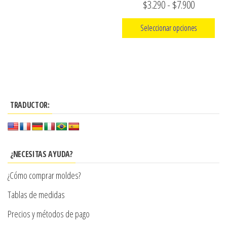
Rango
$
3.290
-
$
7.900
página
de
de
Seleccionar opciones
producto
precios:
Este
desde
producto
$3.290
tiene
hasta
múltiples
$7.900
TRADUCTOR:
variantes.
Las
opciones
se
¿NECESITAS AYUDA?
pueden
¿Cómo comprar moldes?
elegir
en
Tablas de medidas
la
Precios y métodos de pago
página