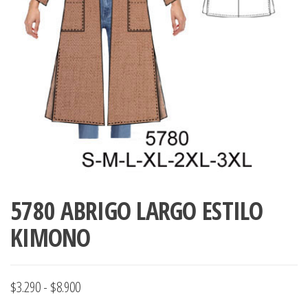
ropa,
accumark , Mol
Graduaciones,
pdf , Moldes A
Ploteo y
Gerber , Santia
Digitalización
accumark,
,www.patrones
Moldes en
pdf, Moldes
Accumark
Gerber,
Santiago-
Chile.
5780 ABRIGO LARGO ESTILO
KIMONO
Rango
$
3.290
-
$
8.900