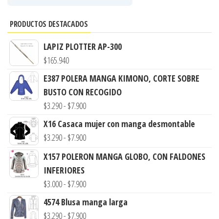
PRODUCTOS DESTACADOS
LAPIZ PLOTTER AP-300
$
165.940
E387 POLERA MANGA KIMONO, CORTE SOBRE
BUSTO CON RECOGIDO
Rango
$
3.290
-
$
7.900
de
X16 Casaca mujer con manga desmontable
precios:
Rango
$
3.290
-
$
7.900
desde
de
X157 POLERON MANGA GLOBO, CON FALDONES
$3.290
precios:
INFERIORES
hasta
desde
Rango
$
3.000
-
$
7.900
$7.900
$3.290
de
4574 Blusa manga larga
hasta
precios:
Rango
$
3.290
-
$
7.900