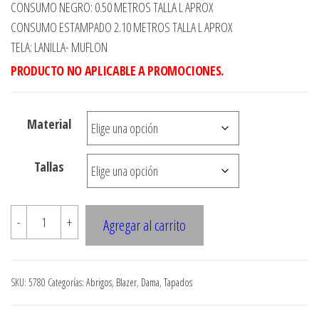
de
CONSUMO NEGRO: 0.50 METROS TALLA L APROX
precios:
CONSUMO ESTAMPADO 2.10 METROS TALLA L APROX
desde
TELA: LANILLA- MUFLON
$3.290
PRODUCTO NO APLICABLE A PROMOCIONES.
hasta
$8.900
Material
Tallas
5780
-
+
Agregar al carrito
ABRIGO
LARGO
ESTILO
SKU:
5780
Categorías:
Abrigos
,
Blazer
,
Dama
,
Tapados
KIMONO
cantidad