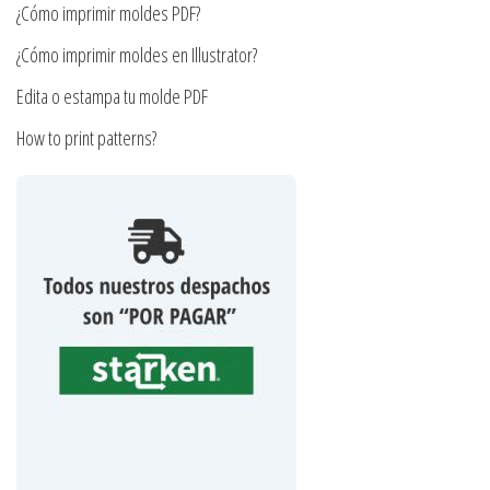
¿Cómo imprimir moldes PDF?
de
producto
¿Cómo imprimir moldes en Illustrator?
Edita o estampa tu molde PDF
How to print patterns?