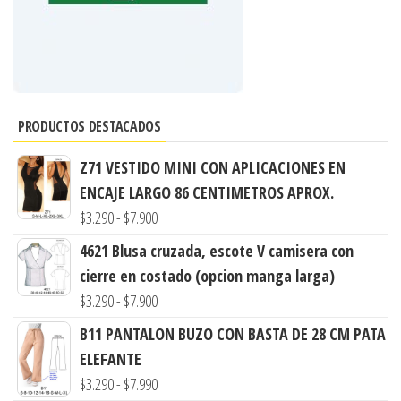
PRODUCTOS DESTACADOS
Z71 VESTIDO MINI CON APLICACIONES EN
ENCAJE LARGO 86 CENTIMETROS APROX.
Rango
$
3.290
-
$
7.900
de
4621 Blusa cruzada, escote V camisera con
precios:
cierre en costado (opcion manga larga)
desde
Rango
$
3.290
-
$
7.900
$3.290
de
B11 PANTALON BUZO CON BASTA DE 28 CM PATA
hasta
precios:
ELEFANTE
$7.900
desde
Rango
$
3.290
-
$
7.990
$3.290