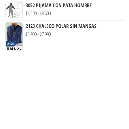
de
3052 PIJAMA CON PATA HOMBRE
hasta
precios:
Rango
$
4.300
-
$
8.600
$7.900
desde
de
2123 CHALECO POLAR SIN MANGAS
$3.290
precios:
Rango
$
3.900
-
$
7.990
hasta
desde
de
$7.990
$4.300
precios:
hasta
desde
$8.600
$3.900
hasta
$7.990