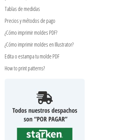
en
Tablas de medidas
la
Precios y métodos de pago
página
¿Cómo imprimir moldes PDF?
de
producto
¿Cómo imprimir moldes en Illustrator?
Edita o estampa tu molde PDF
How to print patterns?