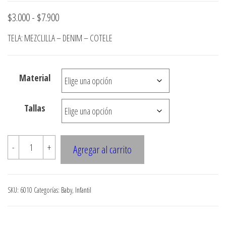
Rango
$
3.000
-
$
7.900
de
TELA: MEZCLILLA – DENIM – COTELE
precios:
desde
Material
$3.000
hasta
Tallas
$7.900
6010
-
+
Agregar al carrito
JARDINERA
bebe
cantidad
SKU:
6010
Categorías:
Baby
,
Infantil