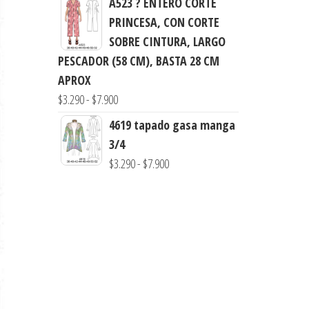
A523 ? ENTERO CORTE
precios:
PRINCESA, CON CORTE
desde
SOBRE CINTURA, LARGO
$3.900
PESCADOR (58 CM), BASTA 28 CM
hasta
APROX
$7.900
Rango
$
3.290
-
$
7.900
de
4619 tapado gasa manga
precios:
3/4
desde
Rango
$
3.290
-
$
7.900
$3.290
de
hasta
precios:
$7.900
desde
$3.290
hasta
$7.900