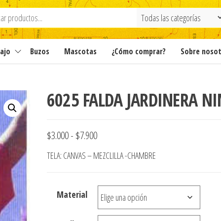
ajo
Buzos
Mascotas
¿Cómo comprar?
Sobre noso
6025 FALDA JARDINERA N
Rango
$
3.000
-
$
7.900
de
TELA: CANVAS – MEZCLILLA -CHAMBRE
precios:
desde
Material
$3.000
hasta