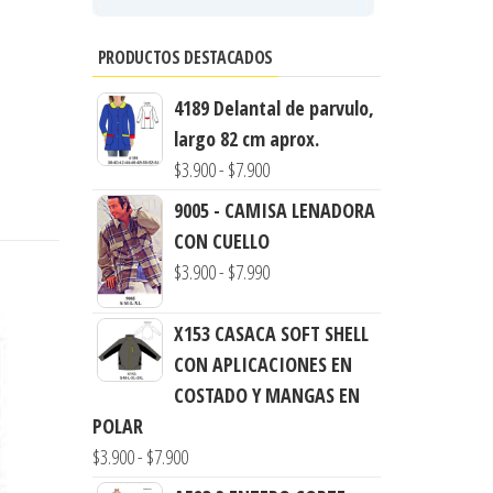
PRODUCTOS DESTACADOS
4189 Delantal de parvulo,
largo 82 cm aprox.
Rango
$
3.900
-
$
7.900
de
9005 - CAMISA LENADORA
precios:
CON CUELLO
desde
Rango
$
3.900
-
$
7.990
$3.900
de
hasta
precios:
X153 CASACA SOFT SHELL
$7.900
desde
CON APLICACIONES EN
$3.900
COSTADO Y MANGAS EN
hasta
POLAR
Rango
$7.990
$
3.900
-
$
7.900
de