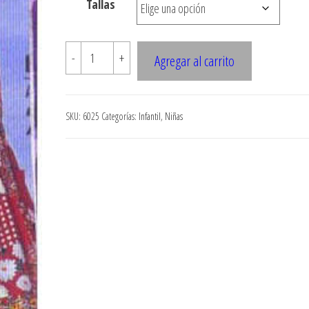
Tallas
$7.900
6025
-
+
Agregar al carrito
FALDA
JARDINERA
NINA
SKU:
6025
Categorías:
Infantil
,
Niñas
cantidad