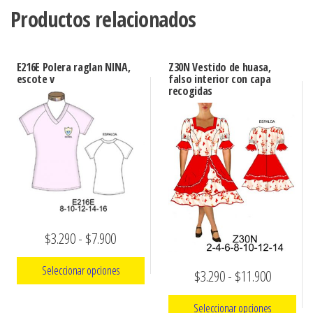
Productos relacionados
E216E Polera raglan NINA,
Z30N Vestido de huasa,
escote v
falso interior con capa
recogidas
Rango
$
3.290
-
$
7.900
de
Seleccionar opciones
Rango
$
3.290
-
$
11.900
precios:
de
Este
desde
Seleccionar opciones