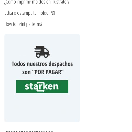
producto
¿Cómo imprimir moldes en Illustrator?
Edita o estampa tu molde PDF
How to print patterns?