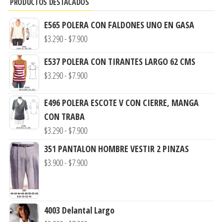
PRODUCTOS DESTACADOS
E565 POLERA CON FALDONES UNO EN GASA
Rango
$
3.290
-
$
7.900
de
E537 POLERA CON TIRANTES LARGO 62 CMS
precios:
Rango
$
3.290
-
$
7.900
desde
de
$3.290
precios:
E496 POLERA ESCOTE V CON CIERRE, MANGA
hasta
desde
CON TRABA
$7.900
Rango
$3.290
$
3.290
-
$
7.900
de
hasta
351 PANTALON HOMBRE VESTIR 2 PINZAS
precios:
$7.900
Rango
$
3.900
-
$
7.900
desde
de
$3.290
precios:
hasta
desde
4003 Delantal Largo
$7.900
$3.900