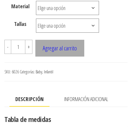
Material
$3.000
hasta
Tallas
$7.900
6026
-
+
Agregar al carrito
JARDINERA
GUA
GUA
SKU:
6026
Categorías:
Baby
,
Infantil
BOLSILLO
COSTADO
cantidad
DESCRIPCIÓN
INFORMACIÓN ADICIONAL
Tabla de medidas