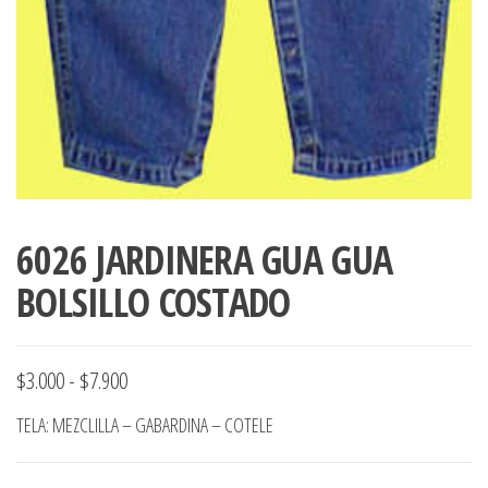
6026 JARDINERA GUA GUA
BOLSILLO COSTADO
Rango
$
3.000
-
$
7.900
de
TELA: MEZCLILLA – GABARDINA – COTELE
precios:
desde