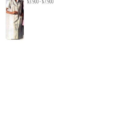
Rango
$
3.900
-
$
7.900
hasta
de
$7.900
precios:
desde
$3.900
hasta
$7.900