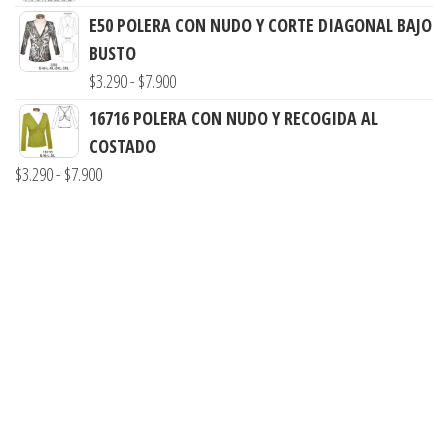
$7.900
E50 POLERA CON NUDO Y CORTE DIAGONAL BAJO
$3.290
BUSTO
hasta
Rango
$
3.290
-
$
7.900
$7.900
de
16716 POLERA CON NUDO Y RECOGIDA AL
precios:
COSTADO
desde
Rango
$
3.290
-
$
7.900
$3.290
de
hasta
precios:
$7.900
desde
$3.290
hasta
$7.900