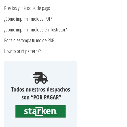
la
página
Precios y métodos de pago
página
de
¿Cómo imprimir moldes PDF?
de
producto
producto
¿Cómo imprimir moldes en Illustrator?
Edita o estampa tu molde PDF
How to print patterns?