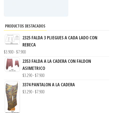
PRODUCTOS DESTACADOS
2325 FALDA 3 PLIEGUES A CADA LADO CON
REBECA
Rango
$
3.900
-
$
7.900
de
2353 FALDA A LA CADERA CON FALDON
precios:
ASIMETRICO
desde
Rango
$
3.290
-
$
7.900
$3.900
de
3374 PANTALON A LA CADERA
hasta
precios:
Rango
$
3.290
-
$
7.900
$7.900
desde
de
$3.290
precios:
hasta
desde