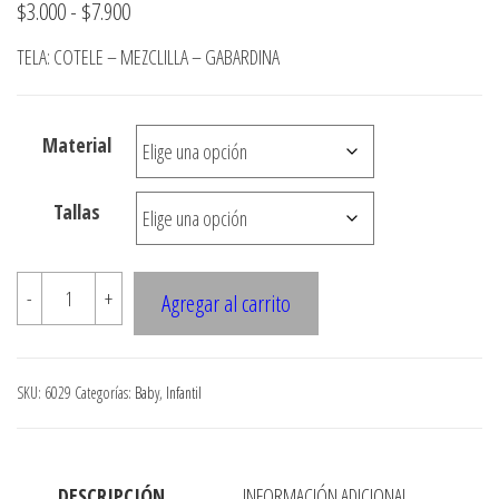
Rango
$
3.000
-
$
7.900
de
TELA: COTELE – MEZCLILLA – GABARDINA
precios:
desde
Material
$3.000
hasta
Tallas
$7.900
6029
-
+
Agregar al carrito
JARDINERA
bebe
CON
SKU:
6029
Categorías:
Baby
,
Infantil
TIRANTES
cantidad
DESCRIPCIÓN
INFORMACIÓN ADICIONAL