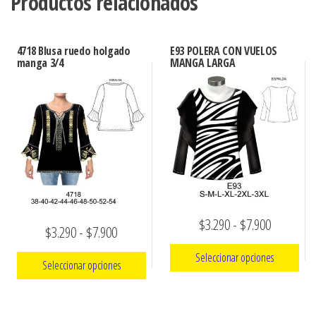
Productos relacionados
4718 Blusa ruedo holgado
E93 POLERA CON VUELOS
manga 3/4
MANGA LARGA
Rango
$
3.290
-
$
7.900
Rango
$
3.290
-
$
7.900
de
de
Seleccionar opciones
Seleccionar opciones
precios:
precios:
Este
desde
Este
desde
producto