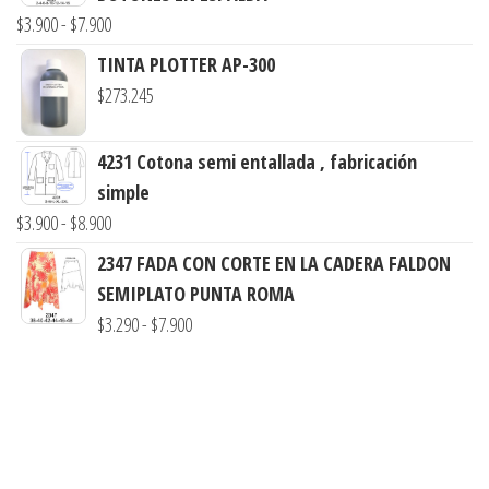
desde
Rango
$
3.900
-
$
7.900
$3.290
de
TINTA PLOTTER AP-300
hasta
precios:
$
273.245
$7.900
desde
$3.900
4231 Cotona semi entallada , fabricación
hasta
simple
$7.900
Rango
$
3.900
-
$
8.900
de
2347 FADA CON CORTE EN LA CADERA FALDON
precios:
SEMIPLATO PUNTA ROMA
desde
Rango
$
3.290
-
$
7.900
$3.900
de
hasta
precios:
$8.900
desde
$3.290
hasta