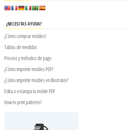
Las
opciones
se
¿NECESITAS AYUDA?
pueden
¿Cómo comprar moldes?
elegir
en
Tablas de medidas
la
Precios y métodos de pago
página
¿Cómo imprimir moldes PDF?
de
producto
¿Cómo imprimir moldes en Illustrator?
Edita o estampa tu molde PDF
How to print patterns?