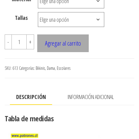
desde
$3.290
Tallas
hasta
$7.900
613
-
+
Agregar al carrito
Traje
de
ba?
SKU:
613
Categorías:
Bikinis
,
Dama
,
Escolares
o
cantidad
DESCRIPCIÓN
INFORMACIÓN ADICIONAL
Tabla de medidas