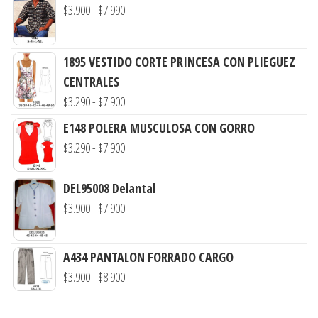
Rango
$
3.900
-
$
7.990
de
precios:
1895 VESTIDO CORTE PRINCESA CON PLIEGUEZ
desde
CENTRALES
$3.900
Rango
$
3.290
-
$
7.900
hasta
de
E148 POLERA MUSCULOSA CON GORRO
$7.990
precios:
Rango
$
3.290
-
$
7.900
desde
de
$3.290
precios:
DEL95008 Delantal
hasta
desde
Rango
$
3.900
-
$
7.900
$7.900
$3.290
de
hasta
precios:
A434 PANTALON FORRADO CARGO
$7.900
desde
Rango
$
3.900
-
$
8.900
$3.900
de
hasta
precios: