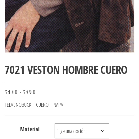
7021 VESTON HOMBRE CUERO
Rango
$
4.300
-
$
8.900
de
TELA : NOBUCK – CUERO – NAPA
precios:
desde
Material
$4.300