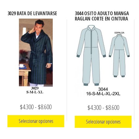
3029 BATA DE LEVANTARSE
3044 OSITO ADULTO MANGA
RAGLAN CORTE EN CINTURA
Rango
$
4.300
-
$
8.600
Rango
$
4.300
-
$
8.600
de
de
Seleccionar opciones
Seleccionar opciones
precios:
precios:
Este
desde
Este
desde