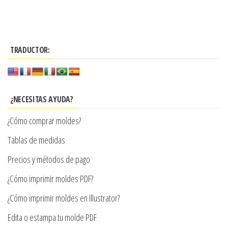
múltiples
$8.600
producto
$4.300
variantes.
tiene
Las
hasta
múltiples
opciones
$9.900
TRADUCTOR:
variantes.
se
Las
pueden
opciones
elegir
se
¿NECESITAS AYUDA?
en
pueden
la
¿Cómo comprar moldes?
elegir
página
en
Tablas de medidas
de
la
producto
Precios y métodos de pago
página
¿Cómo imprimir moldes PDF?
de
producto
¿Cómo imprimir moldes en Illustrator?
Edita o estampa tu molde PDF