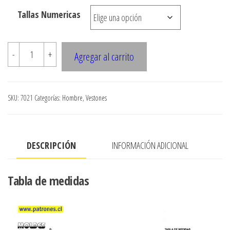
hasta
Tallas Numericas
$8.900
7021
-
+
Agregar al carrito
VESTON
HOMBRE
CUERO
SKU:
7021
Categorías:
Hombre
,
Vestones
cantidad
DESCRIPCIÓN
INFORMACIÓN ADICIONAL
Tabla de medidas