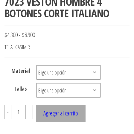
7023 VESTON HOMBRE 4
BOTONES CORTE ITALIANO
Rango
$
4.300
-
$
8.900
de
TELA : CASIMIR
precios:
desde
Material
$4.300
hasta
Tallas
$8.900
7023
-
+
Agregar al carrito
VESTON
HOMBRE
4