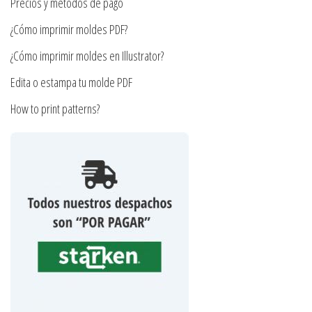
Precios y métodos de pago
página
¿Cómo imprimir moldes PDF?
de
producto
¿Cómo imprimir moldes en Illustrator?
Edita o estampa tu molde PDF
How to print patterns?