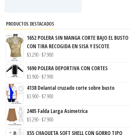
PRODUCTOS DESTACADOS
1652 POLERA SIN MANGA CORTE BAJO EL BUSTO
CON TIRA RECOGIDA EN SISA Y ESCOTE
Rango
$
3.290
-
$
7.900
de
1690 POLERA DEPORTIVA CON CORTES
precios:
Rango
$
3.900
-
$
7.990
desde
de
4138 Delantal cruzado corte sobre busto
$3.290
precios:
Rango
$
3.900
-
$
7.900
hasta
desde
de
$7.900
$3.900
2405 Falda Larga Asimetrica
precios:
hasta
Rango
$
3.290
-
$
7.900
desde
$7.990
de
$3.900
X55 CHAQUETA SOFT SHELL CON GORRO TIPO