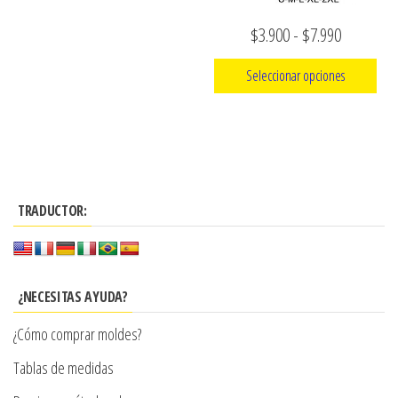
la
Rango
$
3.900
-
$
7.990
página
de
de
Seleccionar opciones
precios:
producto
Este
desde
producto
$3.900
tiene
hasta
múltiples
$7.990
TRADUCTOR:
variantes.
Las
opciones
se
¿NECESITAS AYUDA?
pueden
¿Cómo comprar moldes?
elegir
en
Tablas de medidas
la