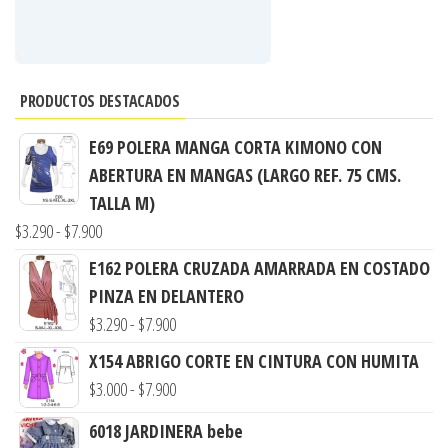
PRODUCTOS DESTACADOS
E69 POLERA MANGA CORTA KIMONO CON
ABERTURA EN MANGAS (LARGO REF. 75 CMS.
TALLA M)
Rango
$
3.290
-
$
7.900
de
E162 POLERA CRUZADA AMARRADA EN COSTADO
precios:
PINZA EN DELANTERO
desde
Rango
$
3.290
-
$
7.900
$3.290
de
X154 ABRIGO CORTE EN CINTURA CON HUMITA
hasta
precios:
Rango
$
3.000
-
$
7.900
$7.900
desde
de
6018 JARDINERA bebe
$3.290
precios: