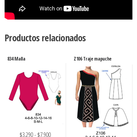
Productos relacionados
834 Malla
Z106 Traje mapuche
Rango
$
3.290
-
$
7.900