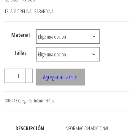
de
TELA: POPELINA, GABARDINA
precios:
desde
Material
$3.900
hasta
Tallas
$7.900
716
-
+
Agregar al carrito
BERMUDA
NINO
cantidad
SKU:
716
Categorías:
Infantil
,
Niños
DESCRIPCIÓN
INFORMACIÓN ADICIONAL