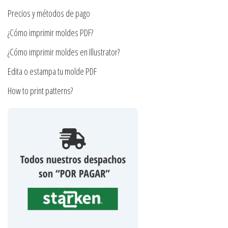
la
de
Precios y métodos de pago
página
producto
¿Cómo imprimir moldes PDF?
de
producto
¿Cómo imprimir moldes en Illustrator?
Edita o estampa tu molde PDF
How to print patterns?