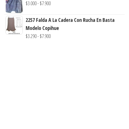
Rango
$
3.000
-
$
7.900
hasta
desde
de
$7.900
$3.000
precios:
2257 Falda A La Cadera Con Rucha En Basta
hasta
desde
Modelo Copihue
$7.900
$3.000
Rango
$
3.290
-
$
7.900
hasta
de
$7.900
precios:
desde
$3.290
hasta
$7.900