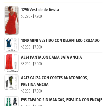
1296 Vestido de fiesta
Rango
$
3.290
-
$
7.900
de
precios:
desde
1840 MINI VESTIDO CON DELANTERO CRUZADO
$3.290
Rango
$
3.290
-
$
7.900
hasta
de
$7.900
A324 PANTALON DAMA BATA ANCHA
precios:
Rango
$
3.290
-
$
7.900
desde
de
$3.290
precios:
A417 CALZA CON CORTES ANATOMICOS,
hasta
desde
PRETINA ANCHA
$7.900
$3.290
Rango
$
3.290
-
$
7.900
hasta
de
E95 TAPADO SIN MANGAS, ESPALDA CON ENCAJE
$7.900
precios: