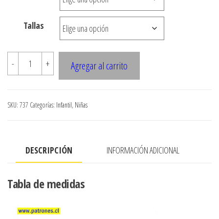
$3.000
hasta
Tallas
$7.900
737
-
+
Agregar al carrito
SHORT
NINA
CINTURA
SKU:
737
Categorías:
Infantil
,
Niñas
ELASTICADA
BOLSILLO
JEANS
DESCRIPCIÓN
INFORMACIÓN ADICIONAL
cantidad
Tabla de medidas