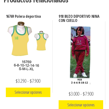
16769 Polera deportiva
918 BUZO DEPORTIVO NINA
CON CUELLO
Rango
$
3.290
-
$
7.900
de
Seleccionar opciones
Rango
$
3.000
-
$
7.900
precios:
de
Este
desde
Seleccionar opciones