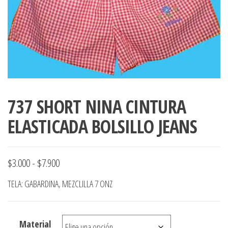
ropa,
accumark , Mol
Graduaciones,
pdf , Moldes A
Ploteo y
Gerber , Santia
Digitalización
accumark,
,www.patrones
Moldes en
pdf, Moldes
Accumark
Gerber,
737 SHORT NINA CINTURA
Santiago-
Chile.
ELASTICADA BOLSILLO JEANS
Rango
$
3.000
-
$
7.900
de
TELA: GABARDINA, MEZCLILLA 7 ONZ
precios:
desde
Material