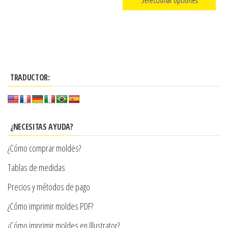
hasta
precios:
múltiples
$11.302
Este
desde
variantes.
producto
Las
$3.290
tiene
opciones
hasta
múltiples
se
$7.900
TRADUCTOR:
variantes.
pueden
Las
elegir
opciones
en
se
la
¿NECESITAS AYUDA?
pueden
página
¿Cómo comprar moldes?
elegir
de
en
Tablas de medidas
producto
la
Precios y métodos de pago
página
¿Cómo imprimir moldes PDF?
de
producto
¿Cómo imprimir moldes en Illustrator?