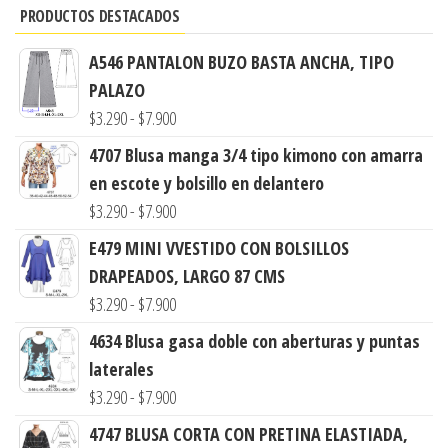
PRODUCTOS DESTACADOS
A546 PANTALON BUZO BASTA ANCHA, TIPO
PALAZO
Rango
$
3.290
-
$
7.900
de
4707 Blusa manga 3/4 tipo kimono con amarra
precios:
en escote y bolsillo en delantero
desde
Rango
$
3.290
-
$
7.900
$3.290
de
E479 MINI VVESTIDO CON BOLSILLOS
hasta
precios:
DRAPEADOS, LARGO 87 CMS
$7.900
desde
Rango
$
3.290
-
$
7.900
$3.290
de
4634 Blusa gasa doble con aberturas y puntas
hasta
precios:
laterales
$7.900
desde
Rango
$
3.290
-
$
7.900
$3.290
de
4747 BLUSA CORTA CON PRETINA ELASTIADA,
hasta