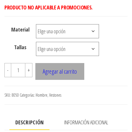
desde
PRODUCTO NO APLICABLE A PROMOCIONES.
$4.900
hasta
Material
$8.900
Tallas
8050
-
+
Agregar al carrito
CHAQUETON
CRUZADO
TIPO
SKU:
8050
Categorías:
Hombre
,
Vestones
MARINO
cantidad
DESCRIPCIÓN
INFORMACIÓN ADICIONAL