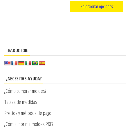
producto
de
Seleccionar opciones
precios:
Este
desde
producto
$3.900
tiene
hasta
múltiples
$7.990
TRADUCTOR:
variantes.
Las
opciones
se
¿NECESITAS AYUDA?
pueden
¿Cómo comprar moldes?
elegir
en
Tablas de medidas
la
Precios y métodos de pago
página
¿Cómo imprimir moldes PDF?
de