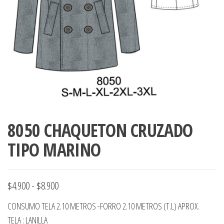
ropa,
accumark , Mol
Graduaciones,
pdf , Moldes A
Ploteo y
Gerber , Santia
Digitalización
accumark,
,www.patrones
Moldes en
pdf, Moldes
Accumark
Gerber,
Santiago-
Chile.
8050 CHAQUETON CRUZADO
TIPO MARINO
Rango
$
4.900
-
$
8.900
de
CONSUMO TELA 2.10 METROS -FORRO 2.10 METROS (T.L) APROX.
precios:
TELA : LANILLA