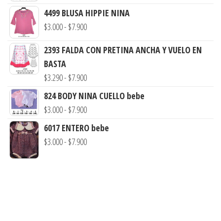
desde
4499 BLUSA HIPPIE NINA
$3.290
Rango
$
3.000
-
$
7.900
hasta
de
$8.900
2393 FALDA CON PRETINA ANCHA Y VUELO EN
precios:
BASTA
desde
Rango
$
3.290
-
$
7.900
$3.000
de
hasta
824 BODY NINA CUELLO bebe
precios:
Rango
$7.900
$
3.000
-
$
7.900
desde
de
6017 ENTERO bebe
$3.290
precios:
Rango
$
3.000
-
$
7.900
hasta
desde
de
$7.900
$3.000
precios:
hasta
desde
$7.900
$3.000
hasta