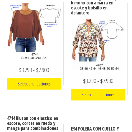
kimono con amarra en
escote y bolsillo en
delantero
Rango
$
3.290
-
$
7.900
de
Rango
$
3.290
-
$
7.900
Seleccionar opciones
precios:
de
Seleccionar opciones
Este
desde
precios:
producto
$3.290
Este
desde
tiene
producto
hasta
4714 Bluson con elastico en
$3.290
múltiples
escote, cortes en ruedo y
tiene
$7.900
manga para combinaciones
hasta
E94 POLERA CON CUELLO Y
variantes.