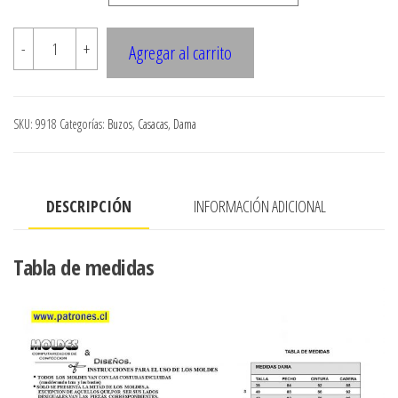
$7.900
9918
-
+
Agregar al carrito
POLERON
CON
BUZO
SKU:
9918
Categorías:
Buzos
,
Casacas
,
Dama
cantidad
DESCRIPCIÓN
INFORMACIÓN ADICIONAL
Tabla de medidas