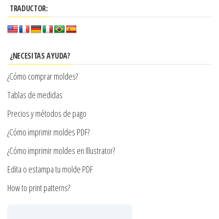
variantes.
$7.900
TRADUCTOR:
variantes.
Las
Las
opciones
opciones
se
se
pueden
¿NECESITAS AYUDA?
pueden
elegir
¿Cómo comprar moldes?
elegir
en
en
Tablas de medidas
la
la
página
Precios y métodos de pago
página
de
¿Cómo imprimir moldes PDF?
de
producto
producto
¿Cómo imprimir moldes en Illustrator?
Edita o estampa tu molde PDF
How to print patterns?