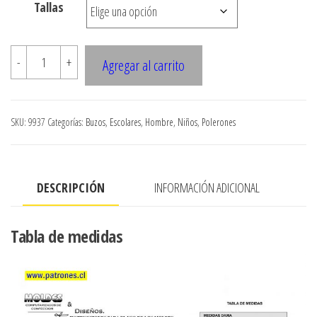
Tallas
9937
-
+
Agregar al carrito
BUZO
ESCOLAR
CON
SKU:
9937
Categorías:
Buzos
,
Escolares
,
Hombre
,
Niños
,
Polerones
BOLSILLO
DE
VIVO
DESCRIPCIÓN
INFORMACIÓN ADICIONAL
cantidad
Tabla de medidas