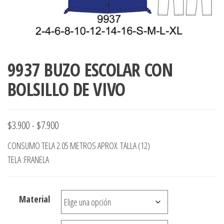
ropa,
accumark , Mol
Graduaciones,
pdf , Moldes A
Ploteo y
Gerber , Santia
Digitalización
accumark,
,www.patrones
Moldes en
9937 BUZO ESCOLAR CON
pdf, Moldes
Accumark
BOLSILLO DE VIVO
Gerber,
Santiago-
Chile.
Rango
$
3.900
-
$
7.900
de
CONSUMO TELA 2.05 METROS APROX. TALLA (12)
precios:
TELA :FRANELA
desde
$3.900
Material
hasta
$7.900