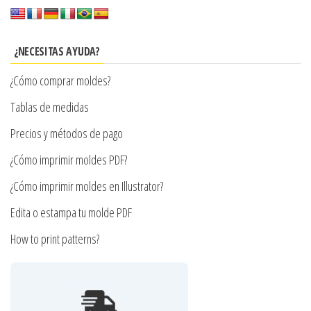
Las
opciones
se
¿NECESITAS AYUDA?
pueden
¿Cómo comprar moldes?
elegir
en
Tablas de medidas
la
Precios y métodos de pago
página
¿Cómo imprimir moldes PDF?
de
producto
¿Cómo imprimir moldes en Illustrator?
Edita o estampa tu molde PDF
How to print patterns?