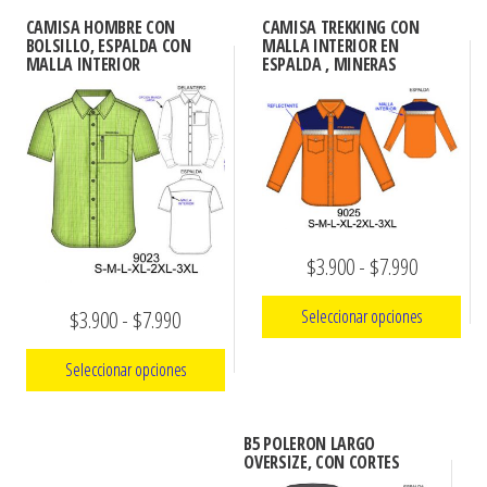
CAMISA HOMBRE CON
CAMISA TREKKING CON
BOLSILLO, ESPALDA CON
MALLA INTERIOR EN
MALLA INTERIOR
ESPALDA , MINERAS
Rango
$
3.900
-
$
7.990
de
Rango
$
3.900
-
$
7.990
Seleccionar opciones
precios:
de
Este
desde
Seleccionar opciones
precios:
producto
$3.900
Este
desde
tiene
hasta
B5 POLERON LARGO
producto
$3.900
múltiples
OVERSIZE, CON CORTES
$7.990
tiene