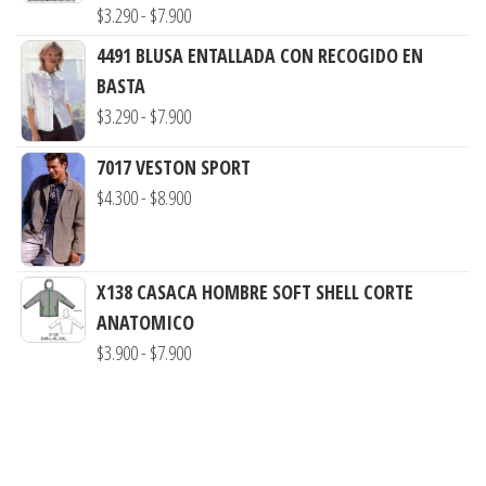
desde
Rango
$
3.290
-
$
7.900
$3.290
de
4491 BLUSA ENTALLADA CON RECOGIDO EN
hasta
precios:
BASTA
$7.900
desde
Rango
$
3.290
-
$
7.900
$3.290
de
hasta
7017 VESTON SPORT
precios:
Rango
$7.900
$
4.300
-
$
8.900
desde
de
$3.290
precios:
hasta
desde
X138 CASACA HOMBRE SOFT SHELL CORTE
$7.900
$4.300
ANATOMICO
hasta
Rango
$
3.900
-
$
7.900
$8.900
de
precios:
desde
$3.900