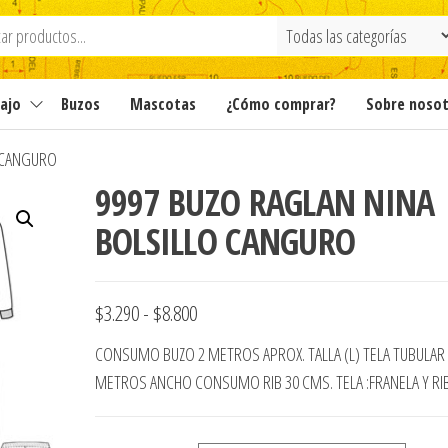
ajo
Buzos
Mascotas
¿Cómo comprar?
Sobre noso
O CANGURO
9997 BUZO RAGLAN NINA
BOLSILLO CANGURO
Rango
$
3.290
-
$
8.800
de
CONSUMO BUZO 2 METROS APROX. TALLA (L) TELA TUBULAR 
precios:
METROS ANCHO CONSUMO RIB 30 CMS. TELA :FRANELA Y RI
desde
$3.290