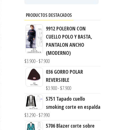
PRODUCTOS DESTACADOS
9912 POLERON CON
CUELLO POLO Y BASTA,
PANTALON ANCHO
(MODERNO)
Rango
$
3.900
-
$
7.900
de
036 GORRO POLAR
precios:
REVERSIBLE
desde
Rango
$
3.900
-
$
7.900
$3.900
de
5751 Tapado cuello
hasta
precios:
smoking corte en espalda
$7.900
desde
Rango
$
3.290
-
$
7.990
$3.900
de
5706 Blazer corte sobre
hasta