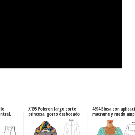
llo
X195 Poleron largo corte
4694 Blusa con aplicac
ntral,
princesa, gorro desbocado
macrame y ruedo amp