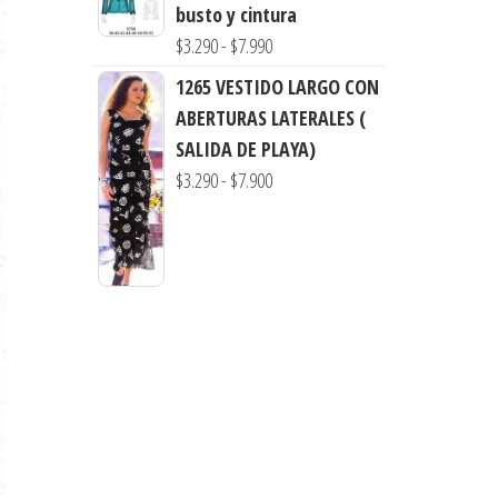
precios:
busto y cintura
$7.900
desde
Rango
$
3.290
-
$
7.990
$3.290
de
1265 VESTIDO LARGO CON
hasta
precios:
ABERTURAS LATERALES (
$7.990
desde
SALIDA DE PLAYA)
$3.290
Rango
$
3.290
-
$
7.900
hasta
de
$7.990
precios:
desde
$3.290
hasta
$7.900