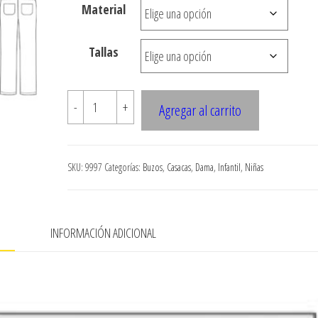
Material
hasta
$8.800
Tallas
9997
-
+
Agregar al carrito
BUZO
RAGLAN
NINA
SKU:
9997
Categorías:
Buzos
,
Casacas
,
Dama
,
Infantil
,
Niñas
BOLSILLO
CANGURO
cantidad
N
INFORMACIÓN ADICIONAL