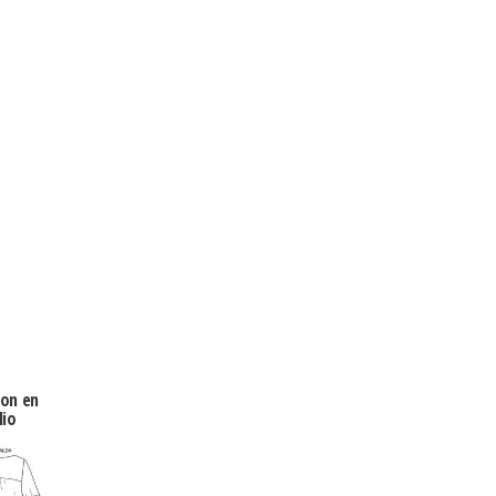
ion en
lio