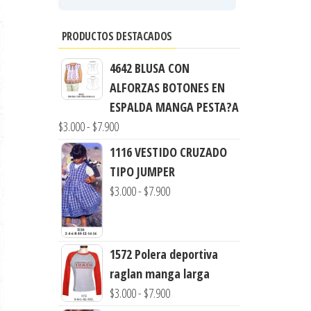
PRODUCTOS DESTACADOS
4642 BLUSA CON
ALFORZAS BOTONES EN
ESPALDA MANGA PESTA?A
Rango
$
3.000
-
$
7.900
de
1116 VESTIDO CRUZADO
precios:
TIPO JUMPER
desde
Rango
$
3.000
-
$
7.900
$3.000
de
hasta
precios:
$7.900
desde
1572 Polera deportiva
$3.000
raglan manga larga
hasta
Rango
$
3.000
-
$
7.900
$7.900