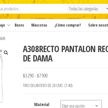
ajo
Buzos
Mascotas
¿Cómo comprar?
Sobre noso
DAMA
A308RECTO PANTALON RE
DE DAMA
Rango
$
3.290
-
$
7.900
de
TIRO DELANTERO DE 20 CMS. (T.40)
precios:
desde
Material
$3.290