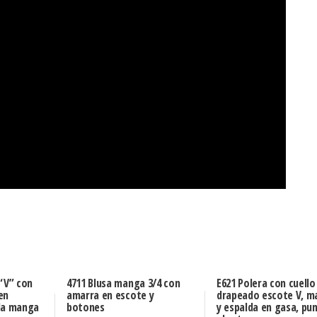
 “V” con
4711 Blusa manga 3/4 con
E621 Polera con cuello
en
amarra en escote y
drapeado escote V, m
da manga
botones
y espalda en gasa, pu