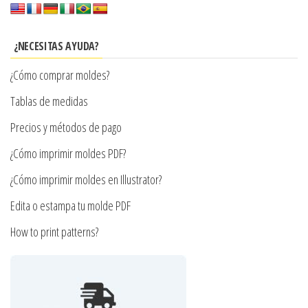
Las
opciones
se
¿NECESITAS AYUDA?
pueden
¿Cómo comprar moldes?
elegir
en
Tablas de medidas
la
Precios y métodos de pago
página
¿Cómo imprimir moldes PDF?
de
producto
¿Cómo imprimir moldes en Illustrator?
Edita o estampa tu molde PDF
How to print patterns?