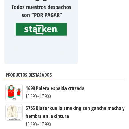
PRODUCTOS DESTACADOS
1698 Polera espalda cruzada
Rango
$
3.290
-
$
7.900
de
5765 Blazer cuello smoking con gancho macho y
precios:
hembra en la cintura
desde
Rango
$
3.290
-
$
7.990
$3.290