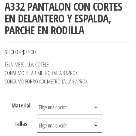
A332 PANTALON CON CORTES
EN DELANTERO Y ESPALDA,
PARCHE EN RODILLA
Rango
$
3.000
-
$
7.900
de
TELA: MEZCLILLA, COTELE
precios:
CONSUMO TELA 1 METRO TALLA 8 APROX.
desde
CONSUMO FORRO 0.30 METRO TALLA 8 APROX.
$3.000
hasta
Material
$7.900
Tallas