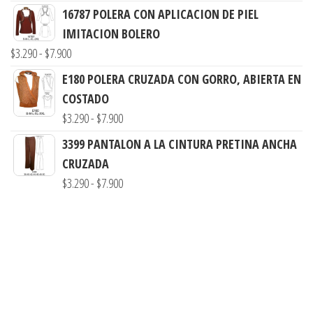
de
16787 POLERA CON APLICACION DE PIEL
hasta
precios:
IMITACION BOLERO
$7.900
desde
Rango
$
3.290
-
$
7.900
$3.290
de
E180 POLERA CRUZADA CON GORRO, ABIERTA EN
hasta
precios:
COSTADO
$7.990
desde
Rango
$
3.290
-
$
7.900
$3.290
de
3399 PANTALON A LA CINTURA PRETINA ANCHA
hasta
precios:
CRUZADA
$7.900
desde
Rango
$
3.290
-
$
7.900
$3.290
de
hasta
precios:
$7.900
desde
$3.290
hasta
$7.900