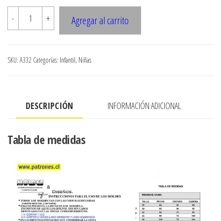
A332
-
+
Agregar al carrito
PANTALON
CON
CORTES
SKU:
A332
Categorías:
Infantil
,
Niñas
EN
DELANTERO
Y
DESCRIPCIÓN
INFORMACIÓN ADICIONAL
ESPALDA,
PARCHE
EN
Tabla de medidas
RODILLA
cantidad