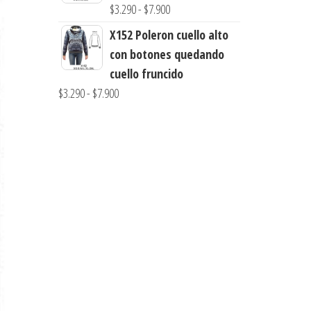
desde
Rango
$
3.290
-
$
7.900
$3.900
de
X152 Poleron cuello alto
hasta
precios:
con botones quedando
$7.900
desde
cuello fruncido
$3.290
Rango
$
3.290
-
$
7.900
hasta
de
$7.900
precios:
desde
$3.290
hasta
$7.900