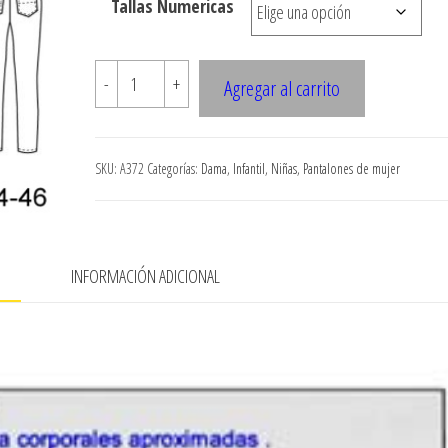
Tallas Numericas
$7.900
A372
-
+
Agregar al carrito
PANTALON
DE
DAMA
SKU:
A372
Categorías:
Dama
,
Infantil
,
Niñas
,
Pantalones de mujer
cantidad
N
INFORMACIÓN ADICIONAL