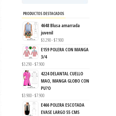
PRODUCTOS DESTACADOS
4648 Blusa amarrada
juvenil
Rango
$
3.290
-
$
7.900
de
E159 POLERA CON MANGA
precios:
3/4
desde
Rango
$
3.290
-
$
7.900
$3.290
de
4224 DELANTAL CUELLO
hasta
precios:
MAO, MANGA GLOBO CON
$7.900
desde
PU?O
$3.290
Rango
$
3.900
-
$
7.900
hasta
de
E466 POLERA ESCOTADA
$7.900
precios:
EVASE LARGO 55 CMS