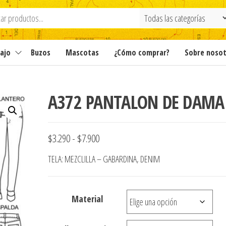
ajo
Buzos
Mascotas
¿Cómo comprar?
Sobre noso
A372 PANTALON DE DAMA
Rango
$
3.290
-
$
7.900
de
TELA: MEZCLILLA – GABARDINA, DENIM
precios:
desde
Material
$3.290
hasta